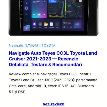
Navigatii
,
NAVIGATII TOYOTA
Navigație Auto Teyes CC3L Toyota Land
Cruiser 2021-2023 — Recenzie
Detaliată, Testare & Recomandări
Review complet al navigației Teyes CC3L pentru
Toyota Land Cruiser J300 (2021-2023): performanță
Octa-core, Android 10, ecran IPS 9″, 4G, Bluetooth
5.1 și DSP.
Vezi review!