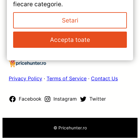
»
fiecare categorie.
(2005-2009) cu Android 10, 4G
Navigație Auto MOSS M2
și Bluetooth 5.1
pentru Kia Niro 2016-2019 –
Setari
Android 10, Display IPS 9’’ și
Performanță Octa-core
Accepta toate
Privacy Policy
·
Terms of Service
·
Contact Us
Facebook
Instagram
Twitter
© Pricehunter.ro