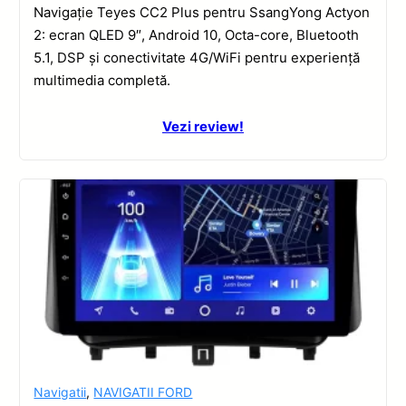
Navigație Teyes CC2 Plus pentru SsangYong Actyon
2: ecran QLED 9″, Android 10, Octa-core, Bluetooth
5.1, DSP și conectivitate 4G/WiFi pentru experiență
multimedia completă.
Vezi review!
Navigatii
,
NAVIGATII FORD