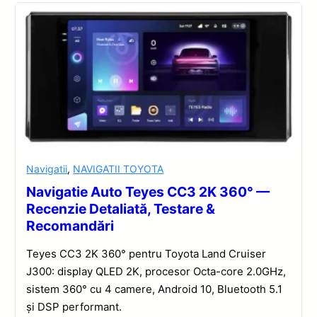
Navigatii
,
NAVIGATII TOYOTA
Navigatie Auto Teyes CC3 2K 360° —
Recenzie Detaliată, Testare &
Recomandări
Teyes CC3 2K 360° pentru Toyota Land Cruiser
J300: display QLED 2K, procesor Octa-core 2.0GHz,
sistem 360° cu 4 camere, Android 10, Bluetooth 5.1
și DSP performant.