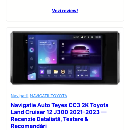
Vezi review!
Navigatii
,
NAVIGATII TOYOTA
Navigatie Auto Teyes CC3 2K Toyota
Land Cruiser 12 J300 2021-2023 —
Recenzie Detaliată, Testare &
Recomandări