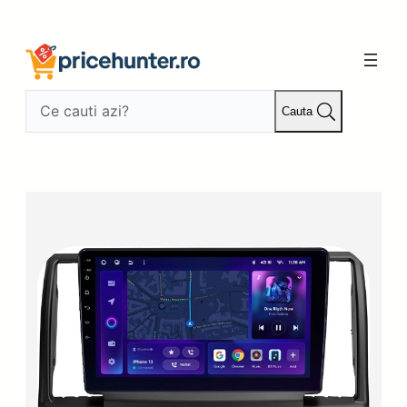
Sari
la
conținut
Cauta