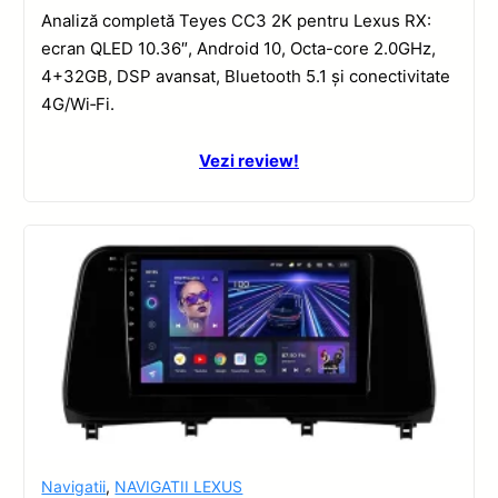
Analiză completă Teyes CC3 2K pentru Lexus RX:
ecran QLED 10.36″, Android 10, Octa-core 2.0GHz,
4+32GB, DSP avansat, Bluetooth 5.1 și conectivitate
4G/Wi‑Fi.
Vezi review!
Navigatii
,
NAVIGATII LEXUS