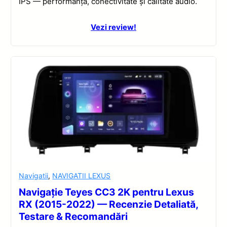
IPS — performanță, conectivitate și calitate audio.
Vezi review!
Navigatii
,
NAVIGATII LEXUS
Navigație Teyes CC3 2K pentru Lexus
RX (2015-2022) — Recenzie Detaliată,
Testare & Recomandări