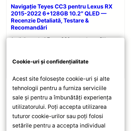
Navigație Teyes CC3 pentru Lexus RX
2015-2022 6+128GB 10.2″ QLED —
Recenzie Detaliată, Testare &
Recomandări
Analiză completă Teyes CC3 pentru Lexus RX:
Android 10, Octa-core 1.8GHz, 6+128GB, ecran QLED
10.2″, DSP audio și conectivitate 4G/Wi‑Fi.
Cookie-uri și confidențialitate
Vezi review!
Acest site folosește cookie-uri și alte
tehnologii pentru a furniza serviciile
sale și pentru a îmbunătăți experiența
«
utilizatorului. Poți accepta utilizarea
Navigație Auto MOSS M2 9″ IPS
tuturor cookie-urilor sau poți folosi
Octa-core 1.6GHz 4+32GB
setările pentru a accepta individual
pentru Land Rover Freelander 3