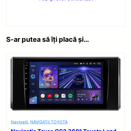
S-ar putea să îți placă și…
Navigatii
,
NAVIGATII TOYOTA