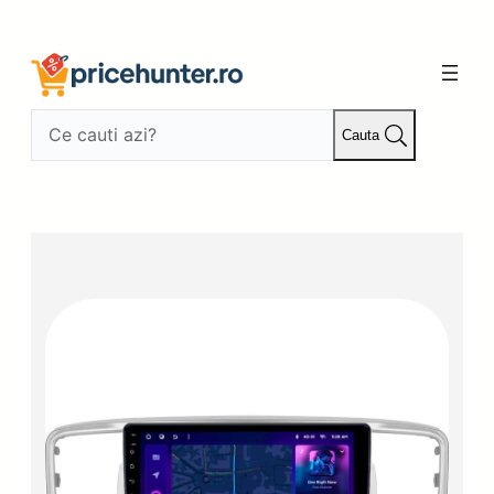
Sari
la
conținut
Cauta