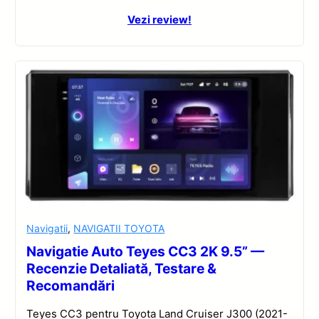
Vezi review!
Navigatii
,
NAVIGATII TOYOTA
Navigatie Auto Teyes CC3 2K 9.5” —
Recenzie Detaliată, Testare &
Recomandări
Teyes CC3 pentru Toyota Land Cruiser J300 (2021-