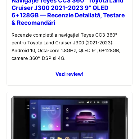
Navigație Teyes CC3 360° Toyota Land
Cruiser J300 2021-2023 9” QLED
6+128GB — Recenzie Detaliată, Testare
& Recomandări
Recenzie completă a navigației Teyes CC3 360°
pentru Toyota Land Cruiser J300 (2021-2023):
Android 10, Octa-core 1.8GHz, QLED 9″, 6+128GB,
camere 360°, DSP și 4G.
Vezi review!