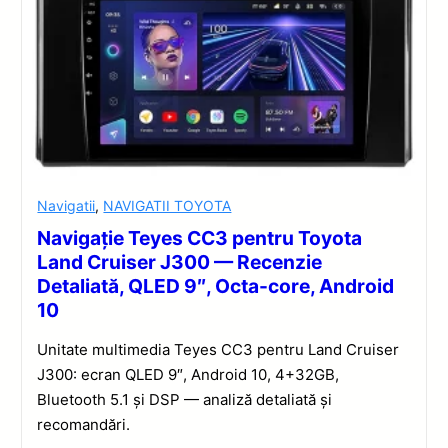
Navigatii
,
NAVIGATII TOYOTA
Navigație Teyes CC3 pentru Toyota
Land Cruiser J300 — Recenzie
Detaliată, QLED 9″, Octa-core, Android
10
Unitate multimedia Teyes CC3 pentru Land Cruiser
J300: ecran QLED 9″, Android 10, 4+32GB,
Bluetooth 5.1 și DSP — analiză detaliată și
recomandări.