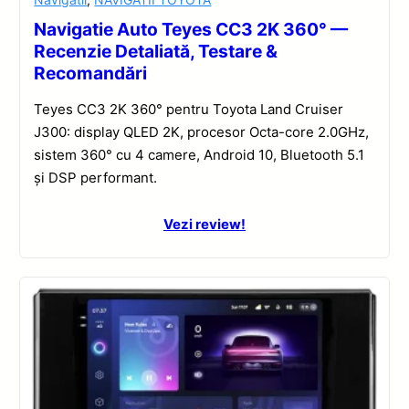
Navigatie Auto Teyes CC3 2K 360° —
Recenzie Detaliată, Testare &
Recomandări
Teyes CC3 2K 360° pentru Toyota Land Cruiser
J300: display QLED 2K, procesor Octa-core 2.0GHz,
sistem 360° cu 4 camere, Android 10, Bluetooth 5.1
și DSP performant.
Vezi review!