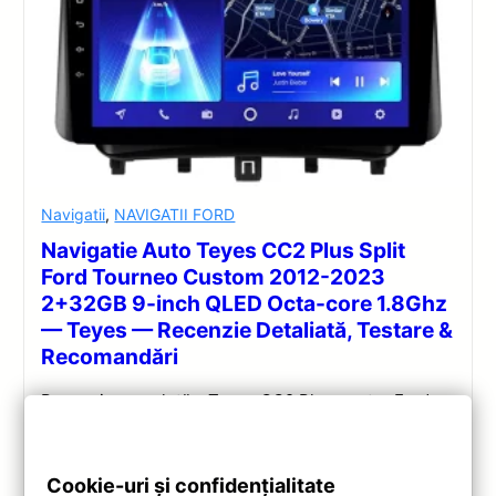
Navigatii
,
NAVIGATII FORD
Navigatie Auto Teyes CC2 Plus Split
Ford Tourneo Custom 2012-2023
2+32GB 9-inch QLED Octa-core 1.8Ghz
— Teyes — Recenzie Detaliată, Testare &
Recomandări
Recenzie completă a Teyes CC2 Plus pentru Ford
Tourneo Custom: ecran QLED 9-inch, Android 10,
Octa-core 1.8GHz, DSP 5.1, 4G/WiFi și Bluetooth 5.1.
Cookie-uri și confidențialitate