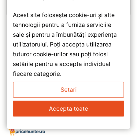
Vezi review!
Acest site folosește cookie-uri și alte
tehnologii pentru a furniza serviciile
sale și pentru a îmbunătăți experiența
«
utilizatorului. Poți accepta utilizarea
Navigație Auto MOSS M2 Kia
tuturor cookie-urilor sau poți folosi
Sportage 4 2016-2018 –
setările pentru a accepta individual
Android 10, 4+64GB, 9″ IPS,
»
fiecare categorie.
Octa-core 1.6GHz, Bluetooth 5.1
Navigație Auto MOSS M2 Kia
și DSP Audio Premium
Sportage 3 (2010-2016)
Setari
4+64GB 9″ IPS Octa-core
1.6Ghz, Android 10, 4G,
Accepta toate
Bluetooth 5.1 și DSP Audio
Avansat