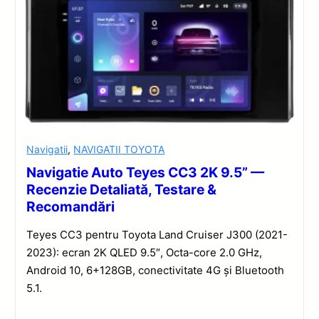
Navigatii
,
NAVIGATII TOYOTA
Navigatie Auto Teyes CC3 2K 9.5” —
Recenzie Detaliată, Testare &
Recomandări
Teyes CC3 pentru Toyota Land Cruiser J300 (2021-
2023): ecran 2K QLED 9.5″, Octa-core 2.0 GHz,
Android 10, 6+128GB, conectivitate 4G și Bluetooth
5.1.