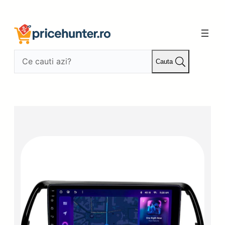
Sari
la
conținut
Cauta