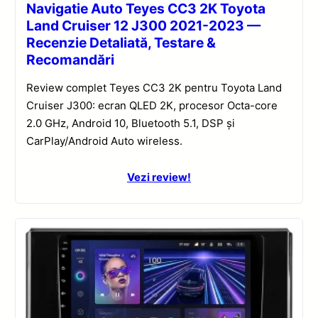
Navigatie Auto Teyes CC3 2K Toyota
Land Cruiser 12 J300 2021-2023 —
Recenzie Detaliată, Testare &
Recomandări
Review complet Teyes CC3 2K pentru Toyota Land
Cruiser J300: ecran QLED 2K, procesor Octa-core
2.0 GHz, Android 10, Bluetooth 5.1, DSP și
CarPlay/Android Auto wireless.
Vezi review!