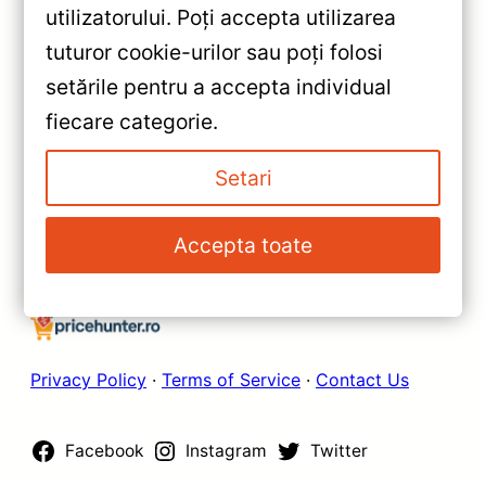
«
utilizatorului. Poți accepta utilizarea
Navigație Auto MOSS M2
tuturor cookie-urilor sau poți folosi
pentru Jeep Compass 2016-
setările pentru a accepta individual
2018 – Android 10, 4+64GB,
»
fiecare categorie.
ecran 10″ IPS, Octa-Core,
Navigație Auto MOSS M2 Jeep
Conectivitate 4G și Bluetooth
Patriot 2009-2015 – 4+64GB,
Setari
5.1
Ecran 10″ IPS Octa-core,
Android 4G, Bluetooth 5.1 și DSP
Accepta toate
pentru Performanță Maximă
Privacy Policy
·
Terms of Service
·
Contact Us
Facebook
Instagram
Twitter