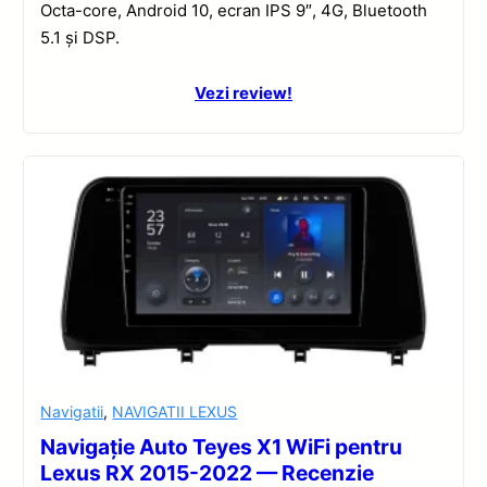
Octa-core, Android 10, ecran IPS 9″, 4G, Bluetooth
5.1 și DSP.
Vezi review!
Navigatii
,
NAVIGATII LEXUS
Navigație Auto Teyes X1 WiFi pentru
Lexus RX 2015-2022 — Recenzie