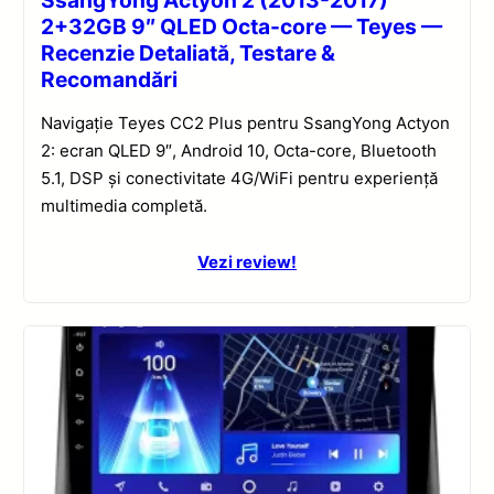
SsangYong Actyon 2 (2013-2017)
2+32GB 9″ QLED Octa-core — Teyes —
Recenzie Detaliată, Testare &
Recomandări
Navigație Teyes CC2 Plus pentru SsangYong Actyon
2: ecran QLED 9″, Android 10, Octa-core, Bluetooth
5.1, DSP și conectivitate 4G/WiFi pentru experiență
multimedia completă.
Vezi review!