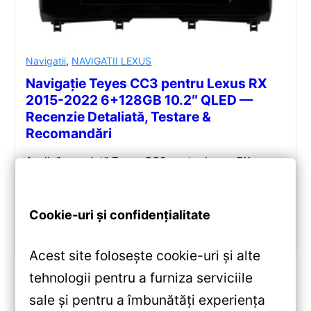
Navigatii
,
NAVIGATII LEXUS
Navigație Teyes CC3 pentru Lexus RX
2015-2022 6+128GB 10.2″ QLED —
Recenzie Detaliată, Testare &
Recomandări
Analiză completă Teyes CC3 pentru Lexus RX:
Android 10, Octa-core 1.8GHz, 6+128GB, ecran QLED
10.2″, DSP audio și conectivitate 4G/Wi‑Fi.
Cookie-uri și confidențialitate
Vezi review!
Acest site folosește cookie-uri și alte
tehnologii pentru a furniza serviciile
sale și pentru a îmbunătăți experiența