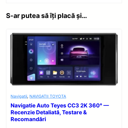
S-ar putea să îți placă și…
Navigatii
,
NAVIGATII TOYOTA
Navigatie Auto Teyes CC3 2K 360° —
Recenzie Detaliată, Testare &
Recomandări