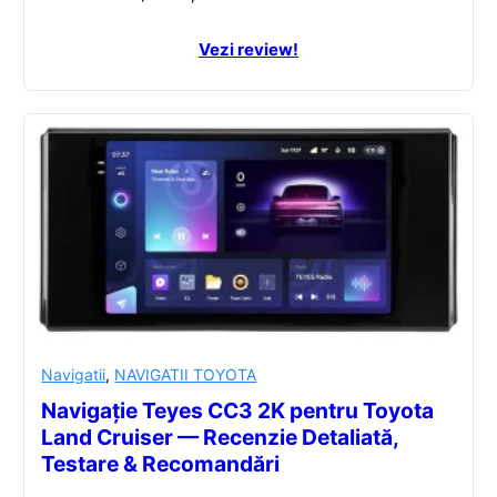
Vezi review!
Navigatii
,
NAVIGATII TOYOTA
Navigație Teyes CC3 2K pentru Toyota
Land Cruiser — Recenzie Detaliată,
Testare & Recomandări