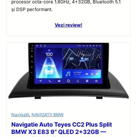
procesor octa-core 1.8GHz, 4+32GB, Bluetooth 5.1
și DSP performant.
Vezi review!
Navigatii
,
NAVIGATII BMW
Navigatie Auto Teyes CC2 Plus Split
BMW X3 E83 9” QLED 2+32GB —