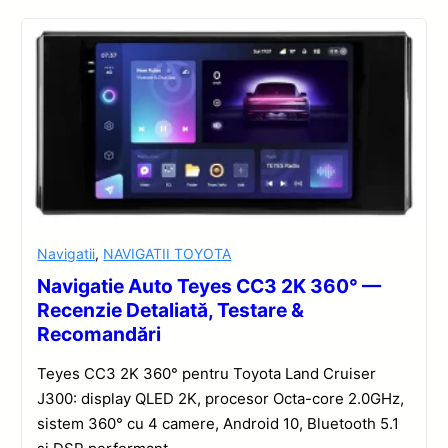
Navigatii
,
NAVIGATII TOYOTA
Navigatie Auto Teyes CC3 2K 360° —
Recenzie Detaliată, Testare &
Recomandări
Teyes CC3 2K 360° pentru Toyota Land Cruiser
J300: display QLED 2K, procesor Octa-core 2.0GHz,
sistem 360° cu 4 camere, Android 10, Bluetooth 5.1