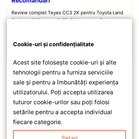
Recomandări
Review complet Teyes CC3 2K pentru Toyota Land
Cruiser J300: ecran QLED 2K, procesor Octa-core
2.0 GHz, Android 10, Bluetooth 5.1, DSP și
CarPlay/Android Auto wireless.
Cookie-uri și confidențialitate
Vezi review!
Acest site folosește cookie-uri și alte
tehnologii pentru a furniza serviciile
sale și pentru a îmbunătăți experiența
«
utilizatorului. Poți accepta utilizarea
Navigație Auto MOSS M2
tuturor cookie-urilor sau poți folosi
Hyundai Santa Fe 2 2007-2012
setările pentru a accepta individual
| 4+64GB, 9″ IPS, Octa-core
»
fiecare categorie.
1.6GHz, Android 10, 4G,
Navigație Auto MOSS M2
Bluetooth 5.1, DSP Audio
Hyundai i20 2014-2018 – Ecran
Setari