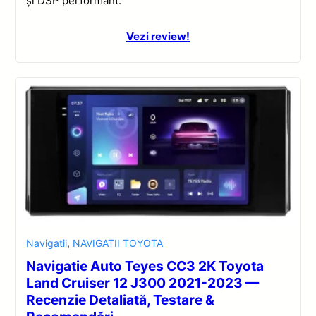
și DSP performant.
Vezi review!
Navigatii
,
NAVIGATII TOYOTA
Navigatie Auto Teyes CC3 2K Toyota
Land Cruiser 12 J300 2021-2023 —
Recenzie Detaliată, Testare &