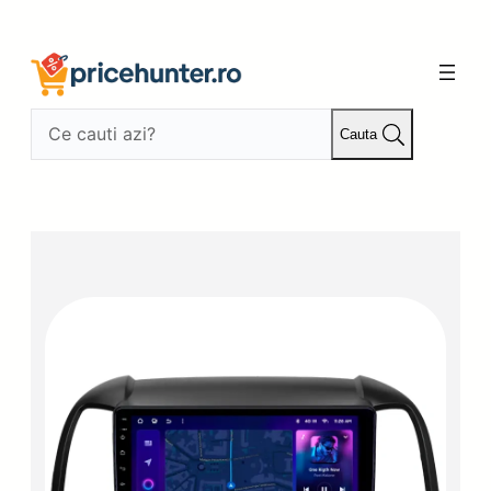
Sari
la
conținut
Cauta