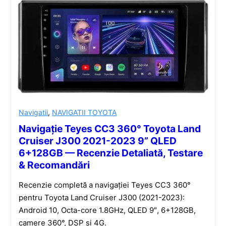
Navigatii
,
NAVIGATII TOYOTA
Navigație Teyes CC3 360° Toyota Land
Cruiser J300 2021-2023 9” QLED
6+128GB — Recenzie Detaliată, Testare
& Recomandări
Recenzie completă a navigației Teyes CC3 360°
pentru Toyota Land Cruiser J300 (2021-2023):
Android 10, Octa-core 1.8GHz, QLED 9″, 6+128GB,
camere 360°, DSP și 4G.