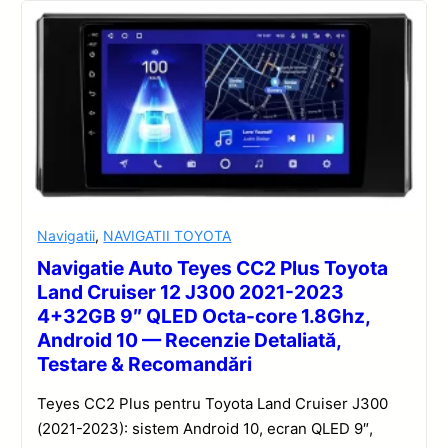
Navigatii
,
NAVIGATII TOYOTA
Navigatie Auto Teyes CC2 Plus Toyota
Land Cruiser 12 J300 2021-2023
4+32GB 9″ QLED Octa-core 1.8Ghz,
Android 10 — Recenzie Detaliată,
Testare & Recomandări
Teyes CC2 Plus pentru Toyota Land Cruiser J300
(2021-2023): sistem Android 10, ecran QLED 9″,