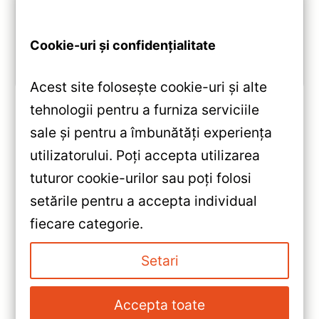
2.0 GHz, Android 10, Bluetooth 5.1, DSP și
CarPlay/Android Auto wireless.
Cookie-uri și confidențialitate
Vezi review!
Acest site folosește cookie-uri și alte
tehnologii pentru a furniza serviciile
sale și pentru a îmbunătăți experiența
«
utilizatorului. Poți accepta utilizarea
Navigație Auto MOSS M2
tuturor cookie-urilor sau poți folosi
pentru Honda Civic 8 (2005-
setările pentru a accepta individual
2012) – Android 10, 4+64GB,
»
fiecare categorie.
Ecran 9″ IPS, Octa-core 1.6GHz,
Navigație Auto MOSS M2
Bluetooth 5.1 și DSP Avansat
pentru SsangYong Tivoli 2015-
Setari
2019 – Android 10, 4G,
Bluetooth 5.1 și DSP Avansat
Accepta toate