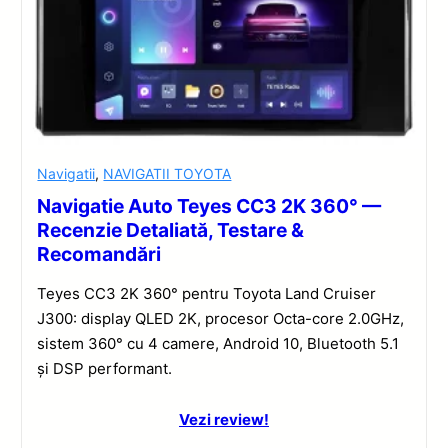
Navigatii
,
NAVIGATII TOYOTA
Navigatie Auto Teyes CC3 2K 360° —
Recenzie Detaliată, Testare &
Recomandări
Teyes CC3 2K 360° pentru Toyota Land Cruiser
J300: display QLED 2K, procesor Octa-core 2.0GHz,
sistem 360° cu 4 camere, Android 10, Bluetooth 5.1
și DSP performant.
Vezi review!