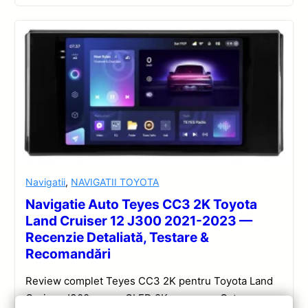
Navigatii
,
NAVIGATII TOYOTA
Navigatie Auto Teyes CC3 2K Toyota
Land Cruiser 12 J300 2021-2023 —
Recenzie Detaliată, Testare &
Recomandări
Review complet Teyes CC3 2K pentru Toyota Land
Cruiser J300: ecran QLED 2K, procesor Octa-core