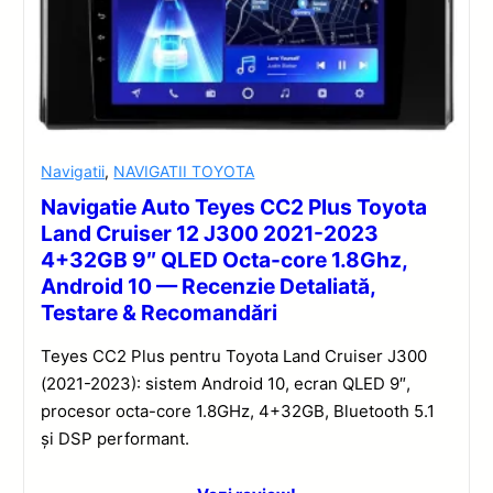
Navigatii
,
NAVIGATII TOYOTA
Navigatie Auto Teyes CC2 Plus Toyota
Land Cruiser 12 J300 2021-2023
4+32GB 9″ QLED Octa-core 1.8Ghz,
Android 10 — Recenzie Detaliată,
Testare & Recomandări
Teyes CC2 Plus pentru Toyota Land Cruiser J300
(2021-2023): sistem Android 10, ecran QLED 9″,
procesor octa-core 1.8GHz, 4+32GB, Bluetooth 5.1
și DSP performant.