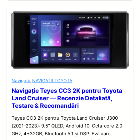
Navigatii
,
NAVIGATII TOYOTA
Navigație Teyes CC3 2K pentru Toyota
Land Cruiser — Recenzie Detaliată,
Testare & Recomandări
Teyes CC3 2K pentru Toyota Land Cruiser J300
(2021-2023): 9.5” QLED, Android 10, Octa-core 2.0
GHz, 4+32GB, Bluetooth 5.1 și DSP. Evaluare