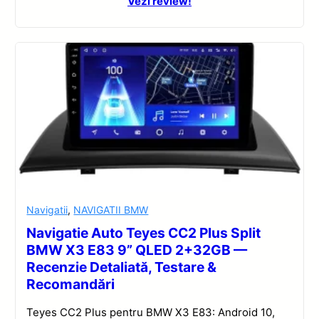
Vezi review!
Navigatii
,
NAVIGATII BMW
Navigatie Auto Teyes CC2 Plus Split
BMW X3 E83 9” QLED 2+32GB —
Recenzie Detaliată, Testare &
Recomandări
Teyes CC2 Plus pentru BMW X3 E83: Android 10,