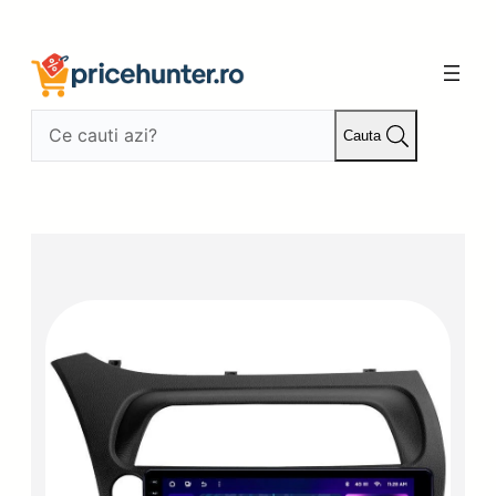
Sari
la
conținut
Cauta