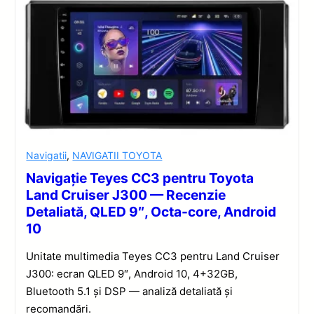
Navigatii
,
NAVIGATII TOYOTA
Navigație Teyes CC3 pentru Toyota
Land Cruiser J300 — Recenzie
Detaliată, QLED 9″, Octa-core, Android
10
Unitate multimedia Teyes CC3 pentru Land Cruiser
J300: ecran QLED 9″, Android 10, 4+32GB,
Bluetooth 5.1 și DSP — analiză detaliată și
recomandări.