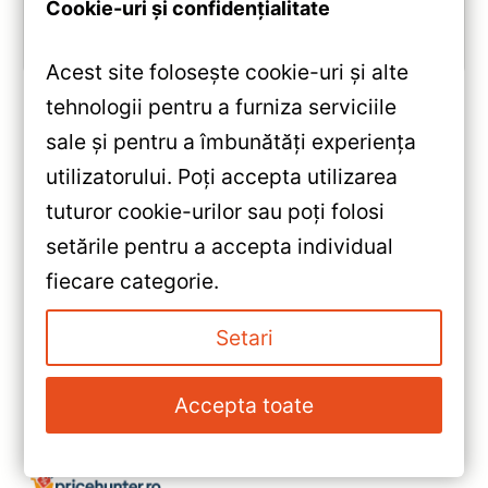
Cookie-uri și confidențialitate
Vezi review!
Acest site folosește cookie-uri și alte
tehnologii pentru a furniza serviciile
sale și pentru a îmbunătăți experiența
«
utilizatorului. Poți accepta utilizarea
Navigație Auto MOSS M2
tuturor cookie-urilor sau poți folosi
pentru Honda Civic 9 (2011-
setările pentru a accepta individual
2017) – Android 10, 4+32GB,
»
fiecare categorie.
Display 9″ IPS Octa-core, 4G,
Navigație Auto MOSS M2
Bluetooth 5.1, DSP Premium
pentru Honda Civic 7 (2001-
Setari
2005) – 4+64GB, Display 9″
IPS, Procesor Octa-core 1.6GHz,
Accepta toate
Android 4G, Bluetooth 5.1 și DSP
Avansat