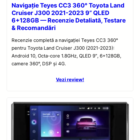
Navigație Teyes CC3 360° Toyota Land
Cruiser J300 2021-2023 9” QLED
6+128GB — Recenzie Detaliată, Testare
& Recomandări
Recenzie completă a navigației Teyes CC3 360°
pentru Toyota Land Cruiser J300 (2021-2023):
Android 10, Octa-core 1.8GHz, QLED 9″, 6+128GB,
camere 360°, DSP și 4G.
Vezi review!