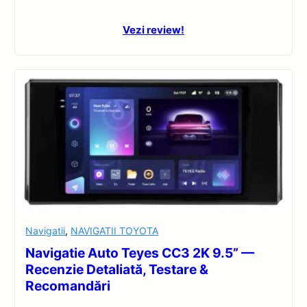
Vezi review!
Navigatii
,
NAVIGATII TOYOTA
Navigatie Auto Teyes CC3 2K 9.5” —
Recenzie Detaliată, Testare &
Recomandări