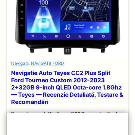
Navigatii
,
NAVIGATII FORD
Navigatie Auto Teyes CC2 Plus Split
Ford Tourneo Custom 2012-2023
2+32GB 9-inch QLED Octa-core 1.8Ghz
— Teyes — Recenzie Detaliată, Testare &
Recomandări
Recenzie completă a Teyes CC2 Plus pentru Ford
Tourneo Custom: ecran QLED 9-inch, Android 10,
Octa-core 1.8GHz, DSP 5.1, 4G/WiFi și Bluetooth 5.1.