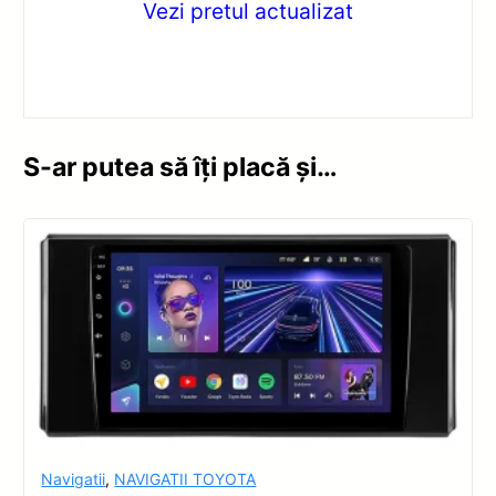
Vezi pretul actualizat
S-ar putea să îți placă și…
Navigatii
,
NAVIGATII TOYOTA