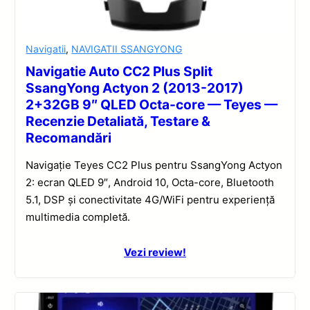
Navigatii
,
NAVIGATII SSANGYONG
Navigatie Auto CC2 Plus Split
SsangYong Actyon 2 (2013-2017)
2+32GB 9″ QLED Octa-core — Teyes —
Recenzie Detaliată, Testare &
Recomandări
Navigație Teyes CC2 Plus pentru SsangYong Actyon
2: ecran QLED 9″, Android 10, Octa-core, Bluetooth
5.1, DSP și conectivitate 4G/WiFi pentru experiență
multimedia completă.
Vezi review!