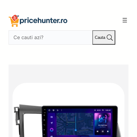
Sari
la
conținut
Cauta