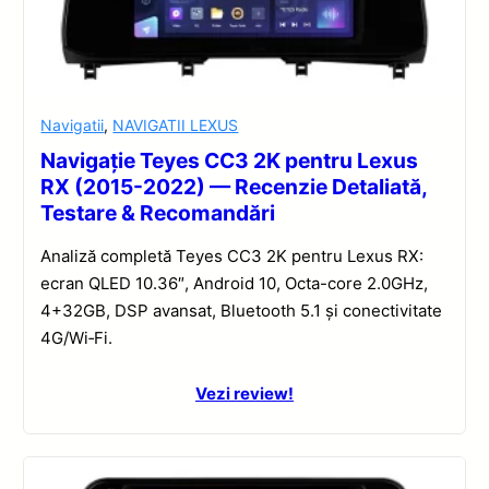
Navigatii
,
NAVIGATII LEXUS
Navigație Teyes CC3 2K pentru Lexus
RX (2015-2022) — Recenzie Detaliată,
Testare & Recomandări
Analiză completă Teyes CC3 2K pentru Lexus RX:
ecran QLED 10.36″, Android 10, Octa-core 2.0GHz,
4+32GB, DSP avansat, Bluetooth 5.1 și conectivitate
4G/Wi‑Fi.
Vezi review!