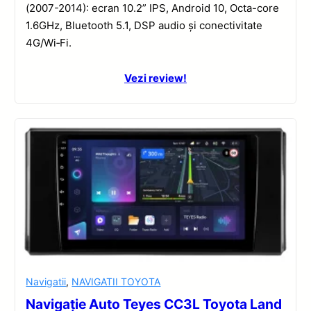
(2007-2014): ecran 10.2” IPS, Android 10, Octa-core
1.6GHz, Bluetooth 5.1, DSP audio și conectivitate
4G/Wi‑Fi.
Vezi review!
Navigatii
,
NAVIGATII TOYOTA
Navigație Auto Teyes CC3L Toyota Land