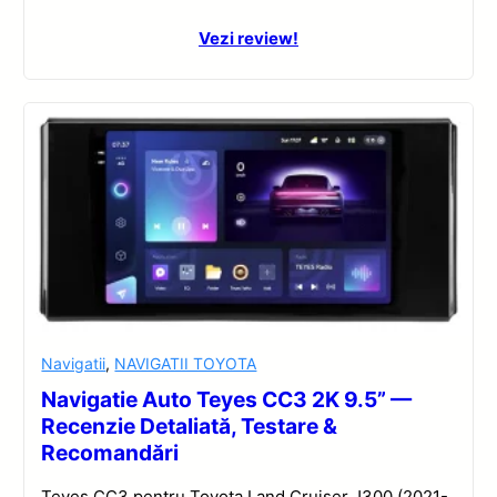
Vezi review!
Navigatii
,
NAVIGATII TOYOTA
Navigatie Auto Teyes CC3 2K 9.5” —
Recenzie Detaliată, Testare &
Recomandări
Teyes CC3 pentru Toyota Land Cruiser J300 (2021-