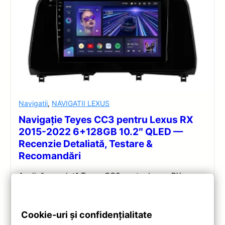
Navigatii
,
NAVIGATII LEXUS
Navigație Teyes CC3 pentru Lexus RX
2015-2022 6+128GB 10.2″ QLED —
Recenzie Detaliată, Testare &
Recomandări
Analiză completă Teyes CC3 pentru Lexus RX:
Android 10, Octa-core 1.8GHz, 6+128GB, ecran QLED
10.2″, DSP audio și conectivitate 4G/Wi‑Fi.
Cookie-uri și confidențialitate