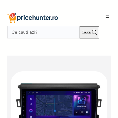
Sari
la
conținut
Cauta