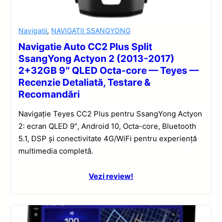
Navigatii
,
NAVIGATII SSANGYONG
Navigatie Auto CC2 Plus Split
SsangYong Actyon 2 (2013-2017)
2+32GB 9″ QLED Octa-core — Teyes —
Recenzie Detaliată, Testare &
Recomandări
Navigație Teyes CC2 Plus pentru SsangYong Actyon
2: ecran QLED 9″, Android 10, Octa-core, Bluetooth
5.1, DSP și conectivitate 4G/WiFi pentru experiență
multimedia completă.
Vezi review!