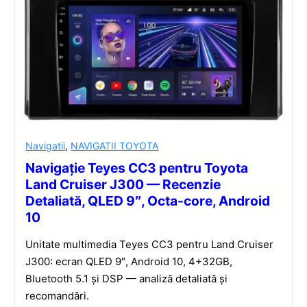
Navigatii
,
NAVIGATII TOYOTA
Navigație Teyes CC3 pentru Toyota
Land Cruiser J300 — Recenzie
Detaliată, QLED 9″, Octa-core, Android
10
Unitate multimedia Teyes CC3 pentru Land Cruiser
J300: ecran QLED 9″, Android 10, 4+32GB,
Bluetooth 5.1 și DSP — analiză detaliată și
recomandări.