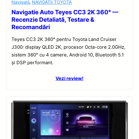
Navigatii
,
NAVIGATII TOYOTA
Navigatie Auto Teyes CC3 2K 360° —
Recenzie Detaliată, Testare &
Recomandări
Teyes CC3 2K 360° pentru Toyota Land Cruiser
J300: display QLED 2K, procesor Octa-core 2.0GHz,
sistem 360° cu 4 camere, Android 10, Bluetooth 5.1
și DSP performant.
Vezi review!