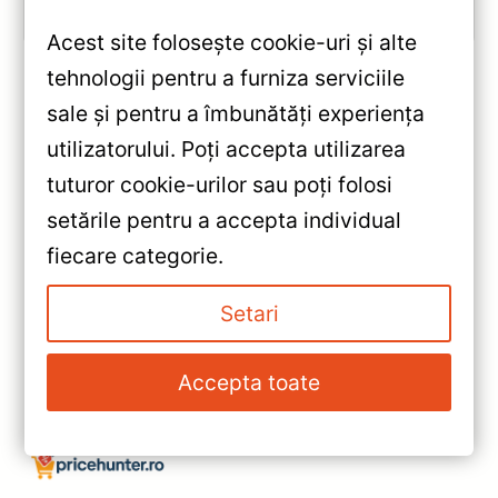
Vezi review!
Acest site folosește cookie-uri și alte
tehnologii pentru a furniza serviciile
sale și pentru a îmbunătăți experiența
«
utilizatorului. Poți accepta utilizarea
Navigație Auto MOSS M2
tuturor cookie-urilor sau poți folosi
Honda Accord 7 2002-2008
setările pentru a accepta individual
4+32GB 10″ IPS Octa-core
»
fiecare categorie.
1.6GHz, Android 4G Bluetooth
Navigatie Auto MOSS M2
5.1 DSP – Performanță și
pentru Ford Mondeo 4 (2014-
Setari
Funcționalitate Premium
2022) – 9” IPS, Octa-core
1.6Ghz, Android 4G, Bluetooth
Accepta toate
5.1, DSP, 4+32GB