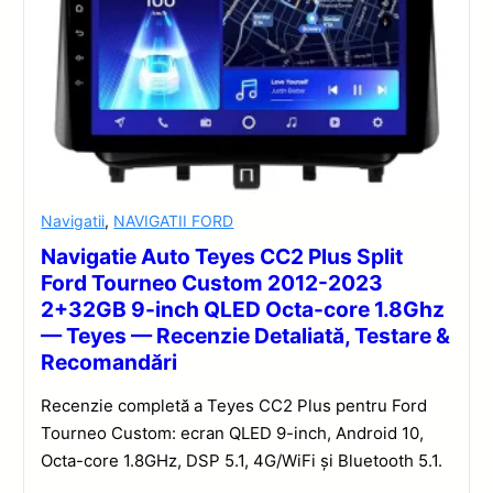
Navigatii
,
NAVIGATII FORD
Navigatie Auto Teyes CC2 Plus Split
Ford Tourneo Custom 2012-2023
2+32GB 9-inch QLED Octa-core 1.8Ghz
— Teyes — Recenzie Detaliată, Testare &
Recomandări
Recenzie completă a Teyes CC2 Plus pentru Ford
Tourneo Custom: ecran QLED 9-inch, Android 10,
Octa-core 1.8GHz, DSP 5.1, 4G/WiFi și Bluetooth 5.1.