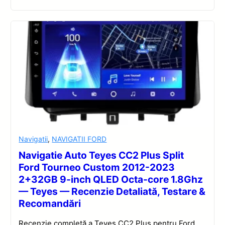
Navigatii
,
NAVIGATII FORD
Navigatie Auto Teyes CC2 Plus Split
Ford Tourneo Custom 2012-2023
2+32GB 9-inch QLED Octa-core 1.8Ghz
— Teyes — Recenzie Detaliată, Testare &
Recomandări
Recenzie completă a Teyes CC2 Plus pentru Ford