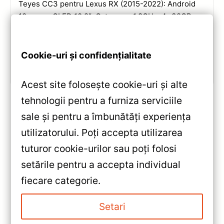
Teyes CC3 pentru Lexus RX (2015-2022): Android
10, ecran QLED 10.2″, Octa-core 1.8GHz, 4+32GB,
DSP și conectivitate wireless pentru o experiență
multimedia completă.
Cookie-uri și confidențialitate
Vezi review!
Acest site folosește cookie-uri și alte
tehnologii pentru a furniza serviciile
sale și pentru a îmbunătăți experiența
«
utilizatorului. Poți accepta utilizarea
Navigație Auto MOSS M2
tuturor cookie-urilor sau poți folosi
pentru Opel Astra J 2009-2017
setările pentru a accepta individual
– 4+64GB, Ecran 9″ IPS,
»
fiecare categorie.
Android 10, Procesor Octa-core,
Navigație Auto MOSS M2 Opel
Bluetooth 5.1 și DSP Avansat
Antara 2006-2017 – Android 10,
Setari
4+64GB, Ecran 9″ IPS,