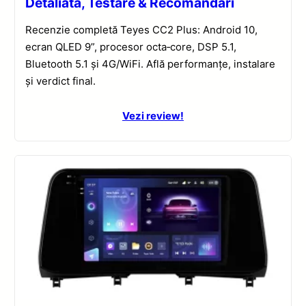
Detaliată, Testare & Recomandări
Recenzie completă Teyes CC2 Plus: Android 10,
ecran QLED 9”, procesor octa‑core, DSP 5.1,
Bluetooth 5.1 și 4G/WiFi. Află performanțe, instalare
și verdict final.
Vezi review!