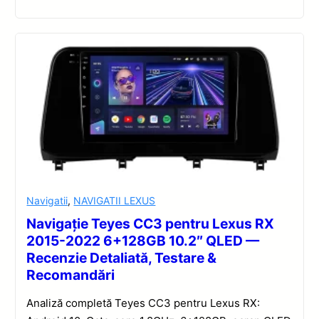
Navigatii
,
NAVIGATII LEXUS
Navigație Teyes CC3 pentru Lexus RX
2015-2022 6+128GB 10.2″ QLED —
Recenzie Detaliată, Testare &
Recomandări
Analiză completă Teyes CC3 pentru Lexus RX: