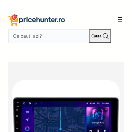
Sari
la
conținut
Cauta