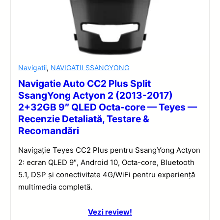
Navigatii
,
NAVIGATII SSANGYONG
Navigatie Auto CC2 Plus Split
SsangYong Actyon 2 (2013-2017)
2+32GB 9″ QLED Octa-core — Teyes —
Recenzie Detaliată, Testare &
Recomandări
Navigație Teyes CC2 Plus pentru SsangYong Actyon
2: ecran QLED 9″, Android 10, Octa-core, Bluetooth
5.1, DSP și conectivitate 4G/WiFi pentru experiență
multimedia completă.
Vezi review!