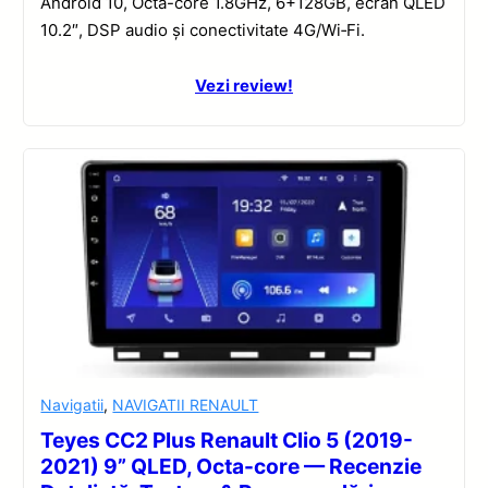
Android 10, Octa-core 1.8GHz, 6+128GB, ecran QLED
10.2″, DSP audio și conectivitate 4G/Wi‑Fi.
Vezi review!
Navigatii
,
NAVIGATII RENAULT
Teyes CC2 Plus Renault Clio 5 (2019-
2021) 9” QLED, Octa-core — Recenzie