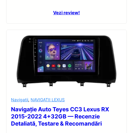
Vezi review!
Navigatii
,
NAVIGATII LEXUS
Navigație Auto Teyes CC3 Lexus RX
2015-2022 4+32GB — Recenzie
Detaliată, Testare & Recomandări