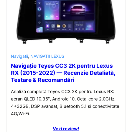
Navigatii
,
NAVIGATII LEXUS
Navigație Teyes CC3 2K pentru Lexus
RX (2015-2022) — Recenzie Detaliată,
Testare & Recomandări
Analiză completă Teyes CC3 2K pentru Lexus RX:
ecran QLED 10.36″, Android 10, Octa-core 2.0GHz,
4+32GB, DSP avansat, Bluetooth 5.1 și conectivitate
4G/Wi‑Fi.
Vezi review!