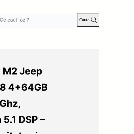
Cauta
S M2 Jeep
18 4+64GB
6Ghz,
 5.1 DSP –