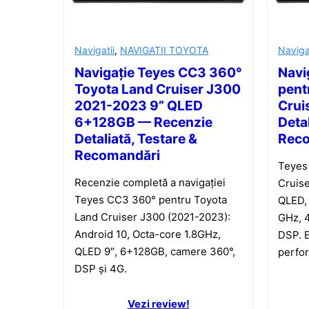
Navigatii
,
NAVIGATII TOYOTA
Naviga
Navigație Teyes CC3 360°
Navi
Toyota Land Cruiser J300
pent
2021-2023 9” QLED
Crui
6+128GB — Recenzie
Detal
Detaliată, Testare &
Rec
Recomandări
Teyes
Recenzie completă a navigației
Cruise
Teyes CC3 360° pentru Toyota
QLED, 
Land Cruiser J300 (2021-2023):
GHz, 4
Android 10, Octa-core 1.8GHz,
DSP. E
QLED 9″, 6+128GB, camere 360°,
perfor
DSP și 4G.
Vezi review!