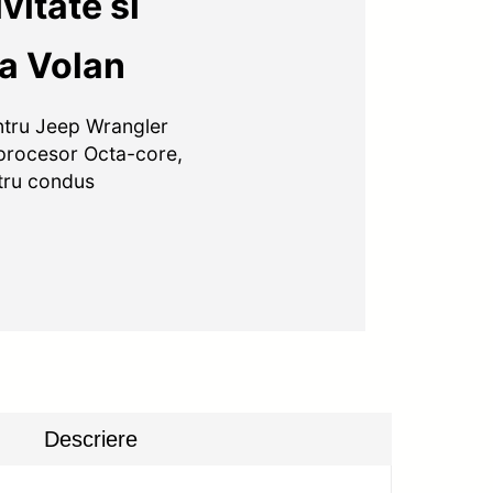
vitate si
a Volan
tru Jeep Wrangler
 procesor Octa-core,
ntru condus
Descriere