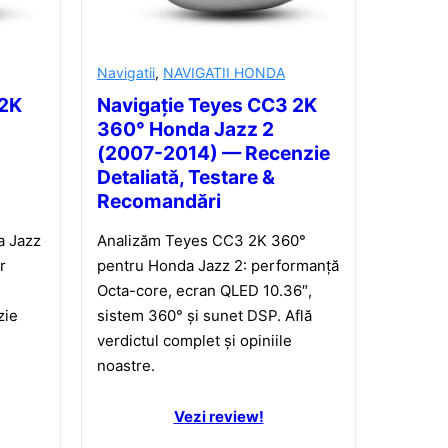
Navigatii
,
NAVIGATII HONDA
 2K
Navigație Teyes CC3 2K
360° Honda Jazz 2
(2007-2014) — Recenzie
Detaliată, Testare &
Recomandări
a Jazz
Analizăm Teyes CC3 2K 360°
r
pentru Honda Jazz 2: performanță
,
Octa-core, ecran QLED 10.36″,
zie
sistem 360° și sunet DSP. Află
verdictul complet și opiniile
noastre.
Vezi review!