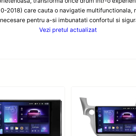
 prietenoasa, transforma orice drum intr-o experien
-2018) care cauta o navigatie multifunctionala, ra
necesare pentru a-si imbunatati confortul si sigura
Vezi pretul actualizat