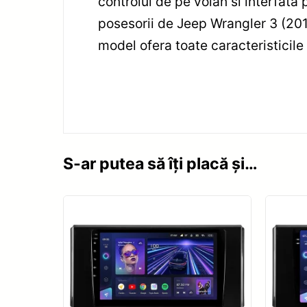
controlul de pe volan si interfata
posesorii de Jeep Wrangler 3 (2010
model ofera toate caracteristicile 
S-ar putea să îți placă și…