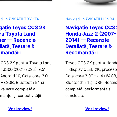
tii
,
NAVIGATII TOYOTA
Navigatii
,
NAVIGATII HONDA
gație Teyes CC3 2K
Navigație Teyes CC3
ru Toyota Land
Honda Jazz 2 (2007-
ser — Recenzie
2014) — Recenzie
iată, Testare &
Detaliată, Testare &
omandări
Recomandări
 CC3 2K pentru Toyota Land
Teyes CC3 2K pentru Hond
r J300 (2021-2023): 9.5”
II: display QLED 2K, proceso
Android 10, Octa-core 2.0
Octa-core 2.0GHz, 4+64GB
+32GB, Bluetooth 5.1 și
Bluetooth 5.1 și DSP. Recen
valuare completă a
completă, performanță și
manței și conectivității.
concluzie.
Vezi review!
Vezi review!