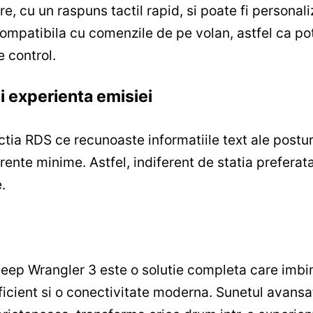
are, cu un raspuns tactil rapid, si poate fi personal
 compatibila cu comenzile de pe volan, astfel ca p
e control.
si experienta emisiei
tia RDS ce recunoaste informatiile text ale posturil
ferente minime. Astfel, indiferent de statia prefera
.
eep Wrangler 3 este o solutie completa care imb
cient si o conectivitate moderna. Sunetul avansat s