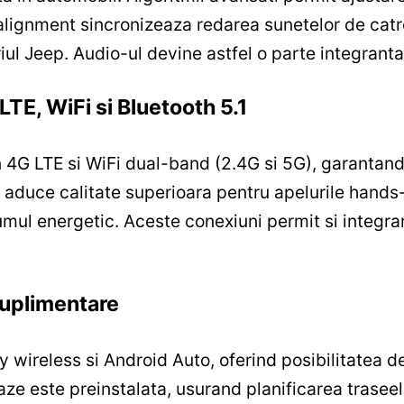
-alignment sincronizeaza redarea sunetelor de catre 
iul Jeep. Audio-ul devine astfel o parte integranta
TE, WiFi si Bluetooth 5.1
n 4G LTE si WiFi dual-band (2.4G si 5G), garantand
.1 aduce calitate superioara pentru apelurile hands
umul energetic. Aceste conexiuni permit si integra
 suplimentare
wireless si Android Auto, oferind posibilitatea de a
ze este preinstalata, usurand planificarea traseelor