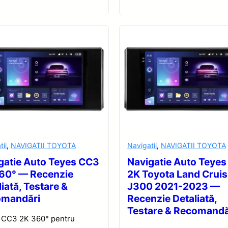
tii
,
NAVIGATII TOYOTA
Navigatii
,
NAVIGATII TOYOTA
gatie Auto Teyes CC3
Navigatie Auto Teye
60° — Recenzie
2K Toyota Land Cruis
iată, Testare &
J300 2021-2023 —
omandări
Recenzie Detaliată,
Testare & Recomandă
 CC3 2K 360° pentru