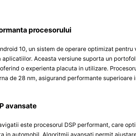
formanta procesorului
oid 10, un sistem de operare optimizat pentru vit
a aplicatiilor. Aceasta versiune suporta un portofoli
, oferind o experienta placuta in utilizare. Procesor
na de 28 nm, asigurand performante superioare in
SP avansate
navigatii este procesorul DSP performant, care opt
ta in automobil. Algoritmii avansati permit ajustare