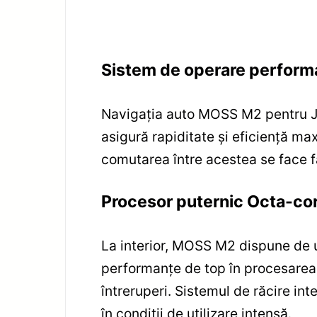
Sistem de operare performan
Navigația auto MOSS M2 pentru Je
asigură rapiditate și eficiență ma
comutarea între acestea se face făr
Procesor puternic Octa-core
La interior, MOSS M2 dispune de 
performanțe de top în procesarea 
întreruperi. Sistemul de răcire int
în condiții de utilizare intensă.