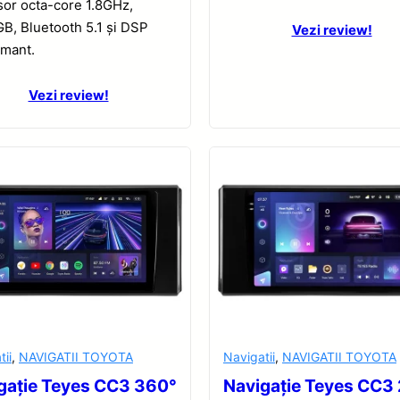
or octa-core 1.8GHz,
B, Bluetooth 5.1 și DSP
Vezi review!
rmant.
Vezi review!
tii
,
NAVIGATII TOYOTA
Navigatii
,
NAVIGATII TOYOTA
gație Teyes CC3 360°
Navigație Teyes CC3