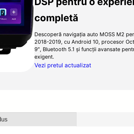
DSP pentru o experie
completă
Descoperă navigația auto MOSS M2 pen
2018-2019, cu Android 10, procesor Oct
9″, Bluetooth 5.1 și funcții avansate pent
exigent.
Vezi pretul actualizat
dus