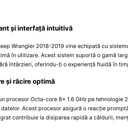
t și interfață intuitivă
ep Wrangler 2018-2019 vine echipată cu sistemul
ximă în utilizare. Acest sistem suportă o gamă largă
ă întârzieri, oferindu-ți o experiență fluidă în timp
 și răcire optimă
un procesor Octa-core 8x 1.6 GHz pe tehnologie 
datelor. Acest procesor asigură o reacție promptă
egrat contribuie la disiparea rapidă a căldurii, menț