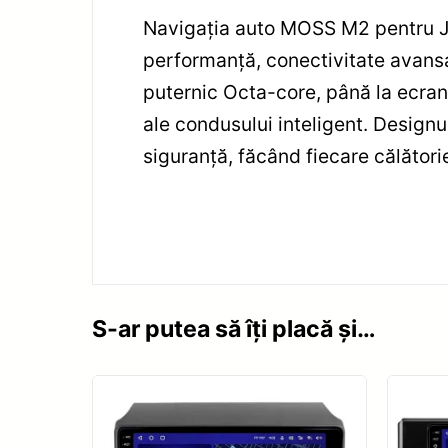
Navigația auto MOSS M2 pentru Je
performanță, conectivitate avansa
puternic Octa-core, până la ecranu
ale condusului inteligent. Designu
siguranță, făcând fiecare călătorie
S-ar putea să îți placă și…