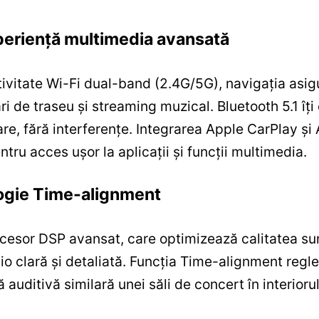
xperiență multimedia avansată
ivitate Wi-Fi dual-band (2.4G/5G), navigația asigu
ări de traseu și streaming muzical. Bluetooth 5.1 îți
lare, fără interferențe. Integrarea Apple CarPlay ș
ntru acces ușor la aplicații și funcții multimedia.
logie Time-alignment
cesor DSP avansat, care optimizează calitatea sun
dio clară și detaliată. Funcția Time-alignment reg
auditivă similară unei săli de concert în interiorul