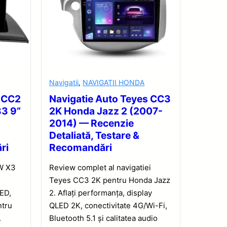
Navigatii
,
NAVIGATII HONDA
s CC2
Navigatie Auto Teyes CC3
83 9”
2K Honda Jazz 2 (2007-
2014) — Recenzie
Detaliată, Testare &
ri
Recomandări
W X3
Review complet al navigatiei
Teyes CC3 2K pentru Honda Jazz
ED,
2. Aflați performanța, display
ntru
QLED 2K, conectivitate 4G/Wi-Fi,
.
Bluetooth 5.1 și calitatea audio