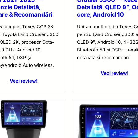
nzie Detaliată,
Detaliată, QLED 9″, O
are & Recomandări
core, Android 10
w complet Teyes CC3 2K
Unitate multimedia Teyes 
 Toyota Land Cruiser J300:
pentru Land Cruiser J300: 
 QLED 2K, procesor Octa-
QLED 9″, Android 10, 4+32
.0 GHz, Android 10,
Bluetooth 5.1 și DSP — anal
oth 5.1, DSP și
detaliată și recomandări.
y/Android Auto wireless.
Vezi review!
Vezi review!