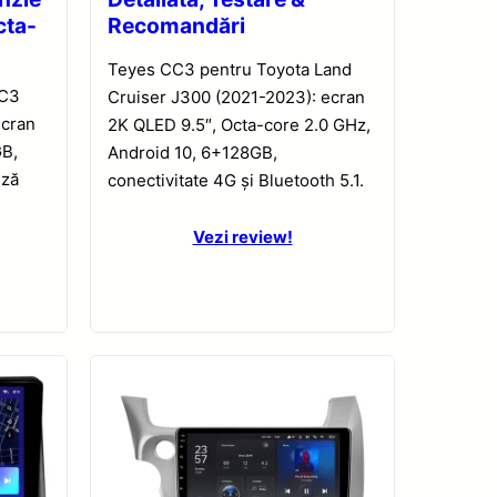
cta-
Recomandări
Teyes CC3 pentru Toyota Land
CC3
Cruiser J300 (2021-2023): ecran
ecran
2K QLED 9.5″, Octa-core 2.0 GHz,
GB,
Android 10, 6+128GB,
iză
conectivitate 4G și Bluetooth 5.1.
Vezi review!