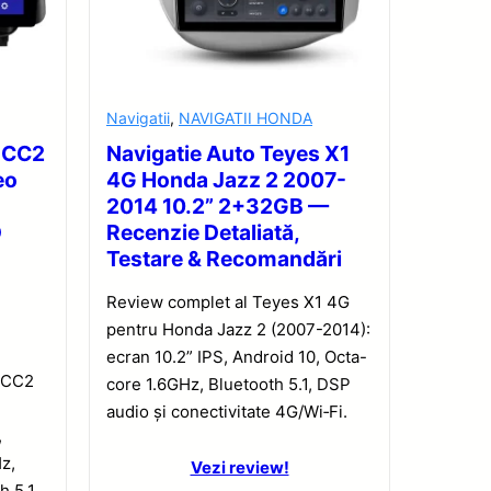
Navigatii
,
NAVIGATII HONDA
s CC2
Navigatie Auto Teyes X1
eo
4G Honda Jazz 2 2007-
2014 10.2” 2+32GB —
D
Recenzie Detaliată,
Testare & Recomandări
Review complet al Teyes X1 4G
pentru Honda Jazz 2 (2007-2014):
ecran 10.2” IPS, Android 10, Octa-
 CC2
core 1.6GHz, Bluetooth 5.1, DSP
audio și conectivitate 4G/Wi‑Fi.
,
z,
Vezi review!
h 5.1.