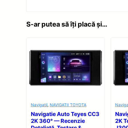
S-ar putea să îți placă și…
Navigatii
,
NAVIGATII TOYOTA
Naviga
Navigatie Auto Teyes CC3
Navi
2K 360° — Recenzie
2K T
Detaliată, Testare &
J30