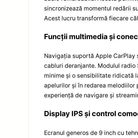
sincronizează momentul redării sun
Acest lucru transformă fiecare că
Funcții multimedia și conec
Navigația suportă Apple CarPlay și 
cabluri deranjante. Modulul radio 
minime și o sensibilitate ridicată
apelurilor și în redarea melodiilor
experiență de navigare și streamin
Display IPS și control com
Ecranul generos de 9 inch cu tehno