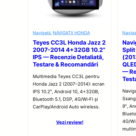
Navigatii
,
NAVIGATII HONDA
Naviga
Teyes CC3L Honda Jazz 2
Navi
2007-2014 4+32GB 10.2”
Spli
IPS — Recenzie Detaliată,
(201
Testare & Recomandări
QLED
— Re
Multimedia Teyes CC3L pentru
Test
Honda Jazz 2 (2007–2014): ecran
Navig
IPS 10.2″, Android 10, 4+32GB,
Ssang
Bluetooth 5.1, DSP, 4G/Wi‑Fi și
9″, An
CarPlay/Android Auto wireless.
Blueto
4G/Wi
Vezi review!
multi