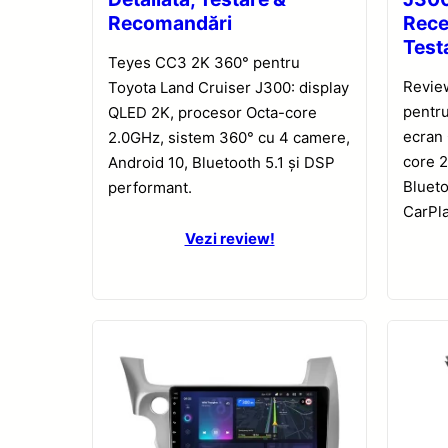
Recomandări
Rece
Test
Teyes CC3 2K 360° pentru
Revie
Toyota Land Cruiser J300: display
pentru
QLED 2K, procesor Octa-core
ecran
2.0GHz, sistem 360° cu 4 camere,
core 2
Android 10, Bluetooth 5.1 și DSP
Blueto
performant.
CarPla
Vezi review!