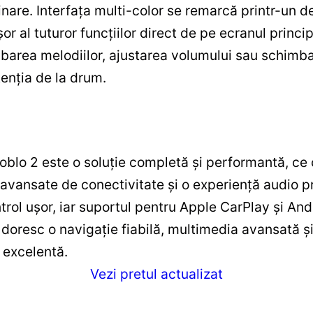
minare. Interfața multi-color se remarcă printr-un 
r al tuturor funcțiilor direct de pe ecranul princip
area melodiilor, ajustarea volumului sau schimba
tenția de la drum.
blo 2 este o soluție completă și performantă, ce
 avansate de conectivitate și o experiență audio 
trol ușor, iar suportul pentru Apple CarPlay și An
e doresc o navigație fiabilă, multimedia avansată ș
 excelentă.
Vezi pretul actualizat