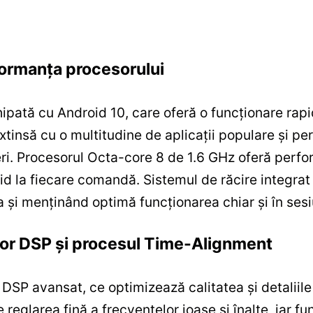
formanța procesorului
ată cu Android 10, care oferă o funcționare rapidă
xtinsă cu o multitudine de aplicații populare și p
zieri. Procesorul Octa-core 8 de 1.6 GHz oferă per
d la fiecare comandă. Sistemul de răcire integrat 
a și menținând optimă funcționarea chiar și în sesiu
sor DSP și procesul Time-Alignment
P avansat, ce optimizează calitatea și detaliile 
reglarea fină a frecvențelor joase și înalte, iar 