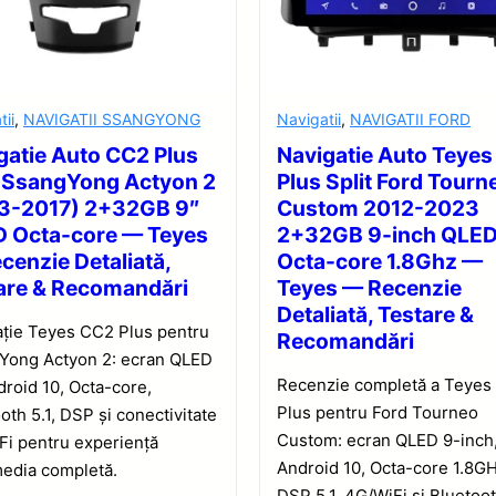
tii
,
NAVIGATII SSANGYONG
Navigatii
,
NAVIGATII FORD
gatie Auto CC2 Plus
Navigatie Auto Teye
t SsangYong Actyon 2
Plus Split Ford Tourn
3-2017) 2+32GB 9″
Custom 2012-2023
 Octa-core — Teyes
2+32GB 9-inch QLE
cenzie Detaliată,
Octa-core 1.8Ghz —
are & Recomandări
Teyes — Recenzie
Detaliată, Testare &
ație Teyes CC2 Plus pentru
Recomandări
Yong Actyon 2: ecran QLED
Recenzie completă a Teyes
droid 10, Octa-core,
Plus pentru Ford Tourneo
oth 5.1, DSP și conectivitate
Custom: ecran QLED 9-inch
Fi pentru experiență
Android 10, Octa-core 1.8GH
media completă.
DSP 5.1, 4G/WiFi și Bluetoot