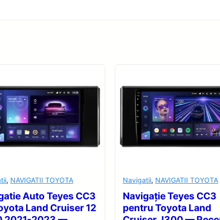
tii
,
NAVIGATII TOYOTA
Navigatii
,
NAVIGATII TOYOTA
gatie Auto Teyes CC3
Navigație Teyes CC3
oyota Land Cruiser 12
pentru Toyota Land
0 2021-2023 —
Cruiser J300 — Rece