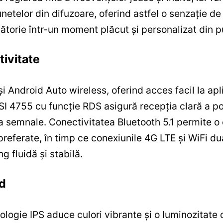
etelor din difuzoare, oferind astfel o senzație de 
lătorie într-un moment plăcut și personalizat din 
tivitate
Android Auto wireless, oferind acces facil la aplic
SI 4755 cu funcție RDS asigură recepția clară a pos
 la semnale. Conectivitatea Bluetooth 5.1 permite o 
 preferate, în timp ce conexiunile 4G LTE și WiFi d
g fluidă și stabilă.
od
logie IPS aduce culori vibrante și o luminozitate o