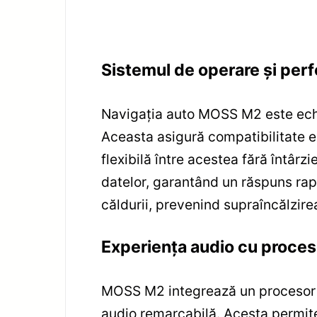
Sistemul de operare și per
Navigația auto MOSS M2 este echip
Aceasta asigură compatibilitate e
flexibilă între acestea fără întâr
datelor, garantând un răspuns rapi
căldurii, prevenind supraîncălzire
Experiența audio cu proce
MOSS M2 integrează un procesor DS
audio remarcabilă. Acesta permite 