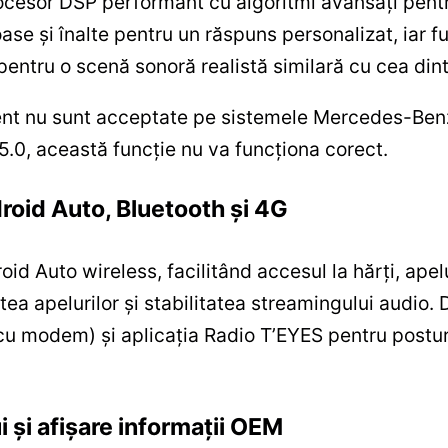
ocesor DSP performant cu algoritmi avansați pentr
joase și înalte pentru un răspuns personalizat, iar
 pentru o scenă sonoră realistă similară cu cea din
ent nu sunt acceptate pe sistemele Mercedes-Ben
.0, această funcție nu va funcționa corect.
roid Auto, Bluetooth și 4G
d Auto wireless, facilitând accesul la hărți, apelu
tea apelurilor și stabilitatea streamingului audio
u modem) și aplicația Radio T’EYES pentru posturi
i și afișare informații OEM