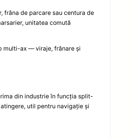
or, frâna de parcare sau centura de
marsarier, unitatea comută
 multi-ax — viraje, frânare și
ima din industrie în funcția split-
tingere, util pentru navigație și