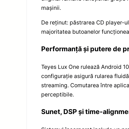
mașinii.
De reținut: păstrarea CD player-ul
majoritatea butoanelor funcționea
Performanță și putere de p
Teyes Lux One rulează Android 1
configurație asigură rularea fluidă
streaming. Comutarea între aplicaț
perceptibile.
Sunet, DSP și time-alignme