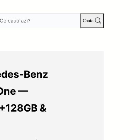
Cauta
edes-Benz
 One —
6+128GB &