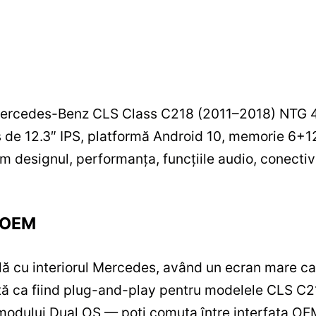
ercedes-Benz CLS Class C218 (2011–2018) NTG 4.
s de 12.3″ IPS, platformă Android 10, memorie 6+
 designul, performanța, funcțiile audio, conectivi
e OEM
ă cu interiorul Mercedes, având un ecran mare car
tă ca fiind plug-and-play pentru modelele CLS C21
 modului Dual OS — poți comuta între interfața OEM