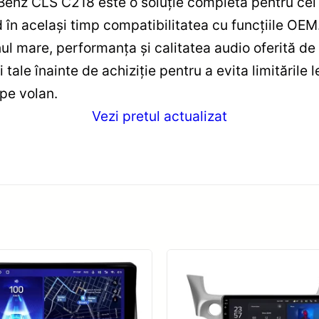
nz CLS C218 este o soluție completă pentru cei 
 în același timp compatibilitatea cu funcțiile OE
anul mare, performanța și calitatea audio oferită d
tale înainte de achiziție pentru a evita limitările
 pe volan.
Vezi pretul actualizat