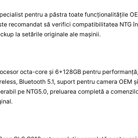
specialist pentru a păstra toate funcționalitățile O
ste recomandat să verifici compatibilitatea NTG în
ckup la setările originale ale mașinii.
procesor octa-core și 6+128GB pentru performanț
eless, Bluetooth 5.1, suport pentru camera OEM și 
rabil pe NTG5.0, preluarea completă a comenzilor 
inal.