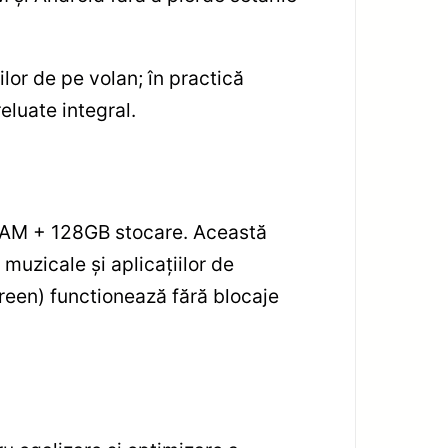
lor de pe volan; în practică
luate integral.
 RAM + 128GB stocare. Această
 muzicale și aplicațiilor de
creen) functionează fără blocaje