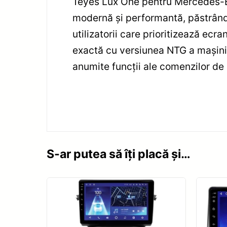
Teyes Lux One pentru Mercedes-Be
modernă și performantă, păstrând
utilizatorii care prioritizează ecr
exactă cu versiunea NTG a mașinii 
anumite funcții ale comenzilor de
S-ar putea să îți placă și…