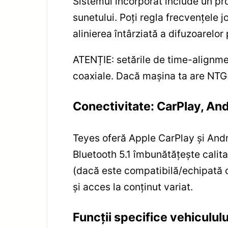
Sistemul încorporat include un pr
sunetului. Poți regla frecvențele 
alinierea întârziată a difuzoarelor
ATENȚIE: setările de time-alignm
coaxiale. Dacă mașina ta are NTG5
Conectivitate: CarPlay, And
Teyes oferă Apple CarPlay și Androi
Bluetooth 5.1 îmbunătățește calita
(dacă este compatibilă/echipată c
și acces la conținut variat.
Funcții specifice vehicululu