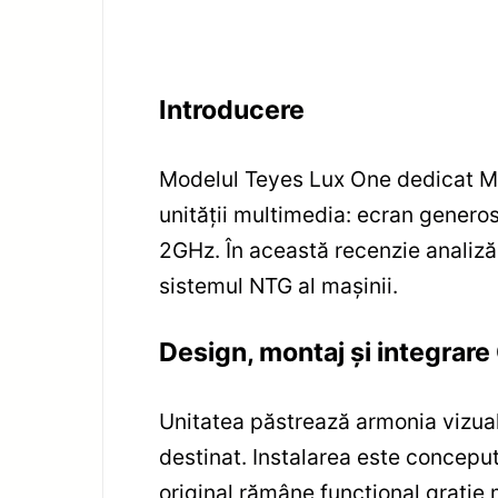
Introducere
Modelul Teyes Lux One dedicat M
unității multimedia: ecran genero
2GHz. În această recenzie analizăm
sistemul NTG al mașinii.
Design, montaj și integrar
Unitatea păstrează armonia vizual
destinat. Instalarea este concepu
original rămâne funcțional grație