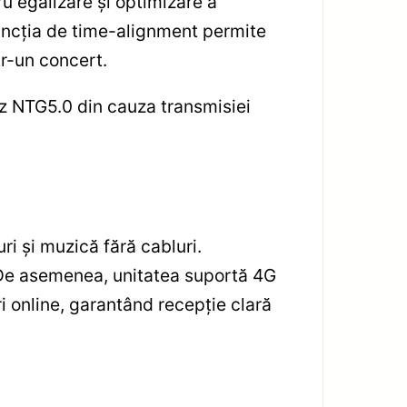
u egalizare și optimizare a
 funcția de time-alignment permite
tr-un concert.
z NTG5.0 din cauza transmisiei
ri și muzică fără cabluri.
. De asemenea, unitatea suportă 4G
 online, garantând recepție clară