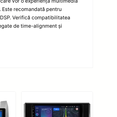
care vor o experiență multimedia
M. Este recomandată pentru
e DSP. Verifică compatibilitatea
 legate de time-alignment și