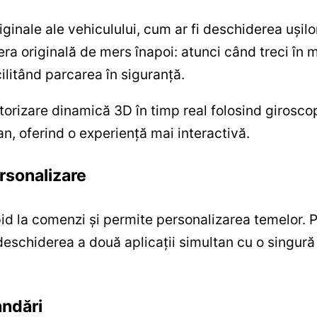
riginale ale vehiculului, cum ar fi deschiderea ușil
ra originală de mers înapoi: atunci când treci în 
litând parcarea în siguranță.
rizare dinamică 3D în timp real folosind giroscop
an, oferind o experiență mai interactivă.
ersonalizare
id la comenzi și permite personalizarea temelor. Pr
schiderea a două aplicații simultan cu o singură a
andări