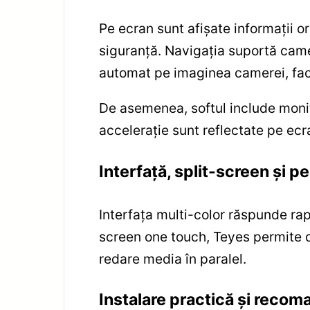
Pe ecran sunt afișate informații o
siguranță. Navigația suportă came
automat pe imaginea camerei, faci
De asemenea, softul include monito
accelerație sunt reflectate pe ecr
Interfață, split-screen și p
Interfața multi-color răspunde rap
screen one touch, Teyes permite de
redare media în paralel.
Instalare practică și recom