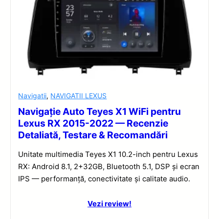
Navigatii
,
NAVIGATII LEXUS
Navigație Auto Teyes X1 WiFi pentru
Lexus RX 2015-2022 — Recenzie
Detaliată, Testare & Recomandări
Unitate multimedia Teyes X1 10.2-inch pentru Lexus
RX: Android 8.1, 2+32GB, Bluetooth 5.1, DSP și ecran
IPS — performanță, conectivitate și calitate audio.
Vezi review!