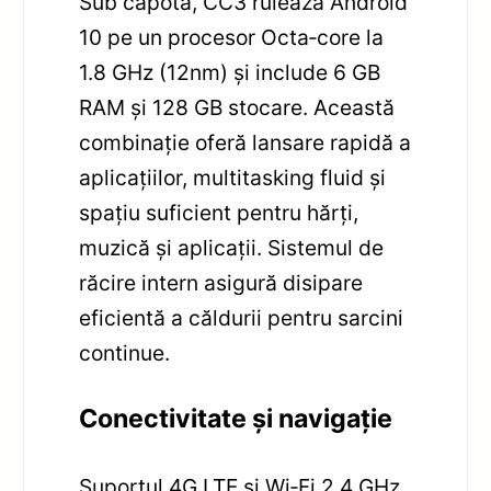
Sub capotă, CC3 rulează Android
10 pe un procesor Octa‑core la
1.8 GHz (12nm) și include 6 GB
RAM și 128 GB stocare. Această
combinație oferă lansare rapidă a
aplicațiilor, multitasking fluid și
spațiu suficient pentru hărți,
muzică și aplicații. Sistemul de
răcire intern asigură disipare
eficientă a căldurii pentru sarcini
continue.
Conectivitate și navigație
Suportul 4G LTE și Wi‑Fi 2.4 GHz