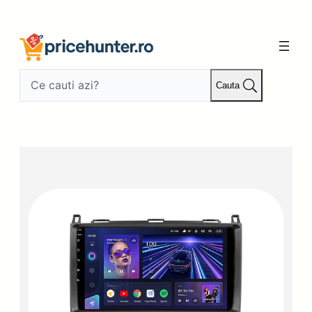
Sari
la
conținut
Cauta