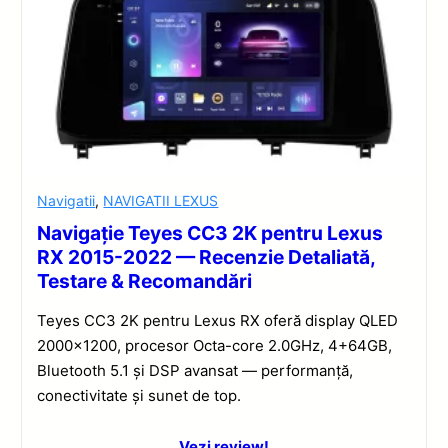
Navigatii
,
NAVIGATII LEXUS
Navigație Teyes CC3 2K pentru Lexus
RX 2015-2022 — Recenzie Detaliată,
Testare & Recomandări
Teyes CC3 2K pentru Lexus RX oferă display QLED
2000×1200, procesor Octa-core 2.0GHz, 4+64GB,
Bluetooth 5.1 și DSP avansat — performanță,
conectivitate și sunet de top.
Vezi review!