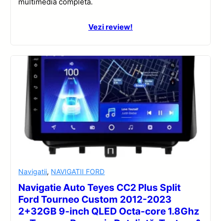
multimedia completă.
Vezi review!
Navigatii
,
NAVIGATII FORD
Navigatie Auto Teyes CC2 Plus Split
Ford Tourneo Custom 2012-2023
2+32GB 9-inch QLED Octa-core 1.8Ghz