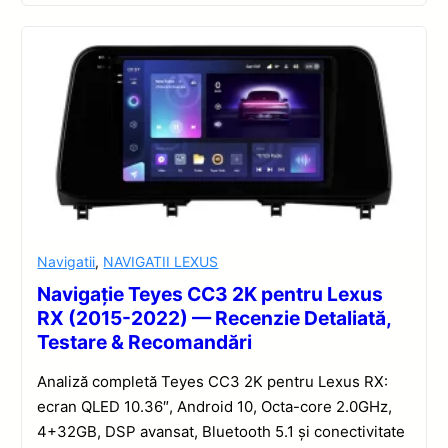
Navigatii
,
NAVIGATII LEXUS
Navigație Teyes CC3 2K pentru Lexus
RX (2015-2022) — Recenzie Detaliată,
Testare & Recomandări
Analiză completă Teyes CC3 2K pentru Lexus RX:
ecran QLED 10.36″, Android 10, Octa-core 2.0GHz,
4+32GB, DSP avansat, Bluetooth 5.1 și conectivitate