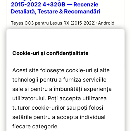
2015-2022 4+32GB — Recenzie
Detaliată, Testare & Recomandări
Teyes CC3 pentru Lexus RX (2015-2022): Android
10, ecran QLED 10.2″, Octa-core 1.8GHz, 4+32GB,
DSP și conectivitate wireless pentru o experiență
multimedia completă.
Cookie-uri și confidențialitate
Vezi review!
Acest site folosește cookie-uri și alte
tehnologii pentru a furniza serviciile
sale și pentru a îmbunătăți experiența
«
utilizatorului. Poți accepta utilizarea
Navigație Auto Teyes X1 9″ IPS
tuturor cookie-urilor sau poți folosi
pentru Mercedes A-Class W169
setările pentru a accepta individual
— Recenzie Detaliată, Testare &
»
fiecare categorie.
Recomandări
Navigație Auto Teyes X1 9 inchi