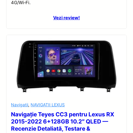
4G/Wi‑Fi.
Vezi review!
Navigatii
,
NAVIGATII LEXUS
Navigație Teyes CC3 pentru Lexus RX
2015-2022 6+128GB 10.2″ QLED —
Recenzie Detaliată, Testare &