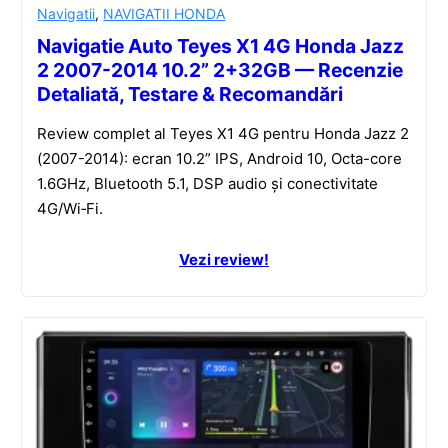
Navigatii
,
NAVIGATII HONDA
Navigatie Auto Teyes X1 4G Honda Jazz
2 2007-2014 10.2” 2+32GB — Recenzie
Detaliată, Testare & Recomandări
Review complet al Teyes X1 4G pentru Honda Jazz 2
(2007-2014): ecran 10.2” IPS, Android 10, Octa-core
1.6GHz, Bluetooth 5.1, DSP audio și conectivitate
4G/Wi‑Fi.
Vezi review!