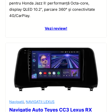
pentru Honda Jazz II: performanță Octa-core,
display QLED 10.2”, parcare 360° și conectivitate
4G/CarPlay.
Vezi review!
Navigatii
,
NAVIGATII LEXUS
Navigație Auto Teyes CC3 Lexus RX