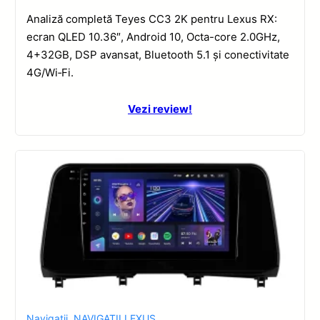
Analiză completă Teyes CC3 2K pentru Lexus RX:
ecran QLED 10.36″, Android 10, Octa-core 2.0GHz,
4+32GB, DSP avansat, Bluetooth 5.1 și conectivitate
4G/Wi‑Fi.
Vezi review!
Navigatii
,
NAVIGATII LEXUS