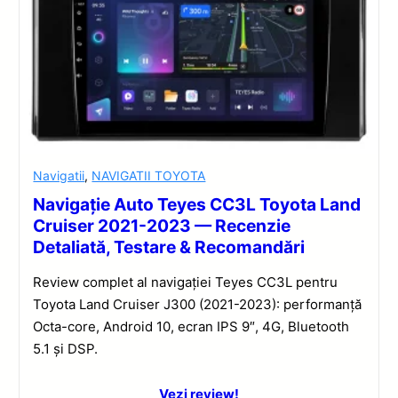
Navigatii
,
NAVIGATII TOYOTA
Navigație Auto Teyes CC3L Toyota Land
Cruiser 2021-2023 — Recenzie
Detaliată, Testare & Recomandări
Review complet al navigației Teyes CC3L pentru
Toyota Land Cruiser J300 (2021-2023): performanță
Octa-core, Android 10, ecran IPS 9″, 4G, Bluetooth
5.1 și DSP.
Vezi review!