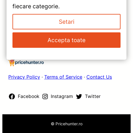
»
fiecare categorie.
10 — Caracteristici, Păreri &
Navigatie Teyes CC3 2K 9.5″
Preț Actualizat
QLED 6+128GB Nissan Qashqai
Setari
— Recenzie Detaliată, Testare &
Recomandări
Accepta toate
Privacy Policy
·
Terms of Service
·
Contact Us
Facebook
Instagram
Twitter
© Pricehunter.ro