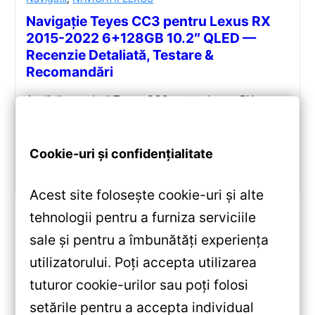
Navigație Teyes CC3 pentru Lexus RX
2015-2022 6+128GB 10.2″ QLED —
Recenzie Detaliată, Testare &
Recomandări
Analiză completă Teyes CC3 pentru Lexus RX:
Android 10, Octa-core 1.8GHz, 6+128GB, ecran QLED
10.2″, DSP audio și conectivitate 4G/Wi‑Fi.
Cookie-uri și confidențialitate
Vezi review!
Acest site folosește cookie-uri și alte
tehnologii pentru a furniza serviciile
sale și pentru a îmbunătăți experiența
«
utilizatorului. Poți accepta utilizarea
Navigatie Auto Teyes CC3L
tuturor cookie-urilor sau poți folosi
Nissan Qashqai 2006-2013 9”
setările pentru a accepta individual
IPS 4+64GB Octa-core Android