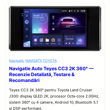
Navigatii
,
NAVIGATII TOYOTA
Navigatie Auto Teyes CC3 2K 360° —
Recenzie Detaliată, Testare &
Recomandări
Teyes CC3 2K 360° pentru Toyota Land Cruiser
J300: display QLED 2K, procesor Octa-core 2.0GHz,
sistem 360° cu 4 camere, Android 10, Bluetooth 5.1
și DSP performant.