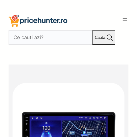
Sari
la
conținut
Cauta