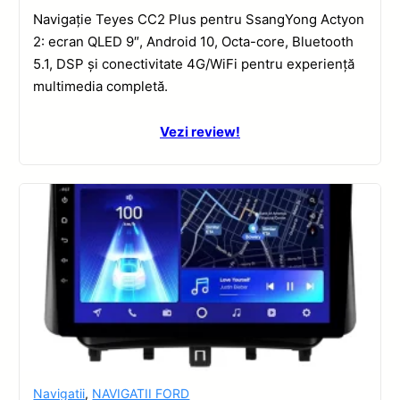
Navigație Teyes CC2 Plus pentru SsangYong Actyon
2: ecran QLED 9″, Android 10, Octa-core, Bluetooth
5.1, DSP și conectivitate 4G/WiFi pentru experiență
multimedia completă.
Vezi review!
Navigatii
,
NAVIGATII FORD