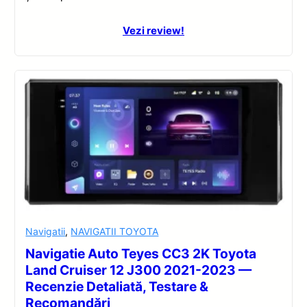
Vezi review!
Navigatii
,
NAVIGATII TOYOTA
Navigatie Auto Teyes CC3 2K Toyota
Land Cruiser 12 J300 2021-2023 —
Recenzie Detaliată, Testare &
Recomandări