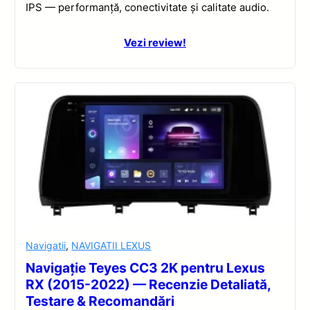
IPS — performanță, conectivitate și calitate audio.
Vezi review!
Navigatii
,
NAVIGATII LEXUS
Navigație Teyes CC3 2K pentru Lexus
RX (2015-2022) — Recenzie Detaliată,
Testare & Recomandări