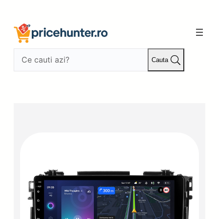
Sari
la
conținut
Cauta