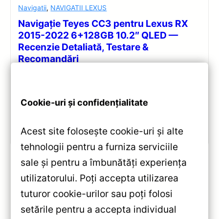
Navigatii
,
NAVIGATII LEXUS
Navigație Teyes CC3 pentru Lexus RX
2015-2022 6+128GB 10.2″ QLED —
Recenzie Detaliată, Testare &
Recomandări
Analiză completă Teyes CC3 pentru Lexus RX:
Android 10, Octa-core 1.8GHz, 6+128GB, ecran QLED
Cookie-uri și confidențialitate
10.2″, DSP audio și conectivitate 4G/Wi‑Fi.
Vezi review!
Acest site folosește cookie-uri și alte
tehnologii pentru a furniza serviciile
sale și pentru a îmbunătăți experiența
utilizatorului. Poți accepta utilizarea
«
tuturor cookie-urilor sau poți folosi
Navigație Teyes CC3 Ford
setările pentru a accepta individual
EcoSport 4+64GB 9″ QLED —