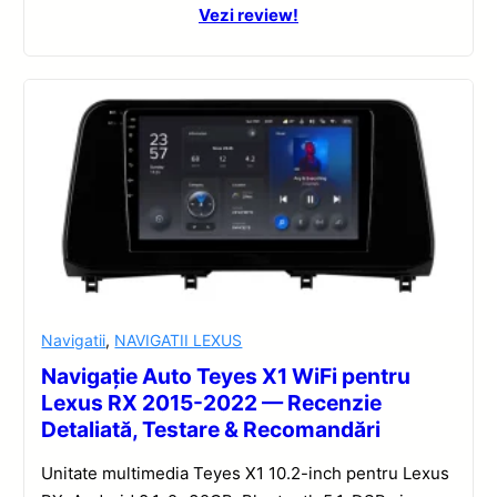
Vezi review!
Navigatii
,
NAVIGATII LEXUS
Navigație Auto Teyes X1 WiFi pentru
Lexus RX 2015-2022 — Recenzie
Detaliată, Testare & Recomandări
Unitate multimedia Teyes X1 10.2-inch pentru Lexus