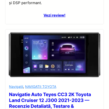
și DSP performant.
Vezi review!
Navigatii
,
NAVIGATII TOYOTA
Navigatie Auto Teyes CC3 2K Toyota
Land Cruiser 12 J300 2021-2023 —
Recenzie Detaliată, Testare &