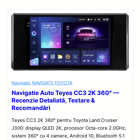
Navigatii
,
NAVIGATII TOYOTA
Navigatie Auto Teyes CC3 2K 360° —
Recenzie Detaliată, Testare &
Recomandări
Teyes CC3 2K 360° pentru Toyota Land Cruiser
J300: display QLED 2K, procesor Octa-core 2.0GHz,
sistem 360° cu 4 camere, Android 10, Bluetooth 5.1