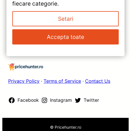
fiecare categorie.
Recenzie Detaliată, Testare &
»
Recomandări
Navigatie Auto Teyes CC3 360°
Setari
Ford EcoSport 2014-2023 —
Recenzie Detaliată, Testare &
Accepta toate
Recomandări
Privacy Policy
·
Terms of Service
·
Contact Us
Facebook
Instagram
Twitter
© Pricehunter.ro