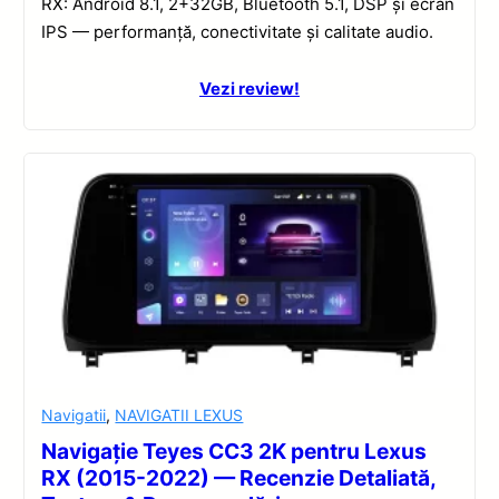
RX: Android 8.1, 2+32GB, Bluetooth 5.1, DSP și ecran
IPS — performanță, conectivitate și calitate audio.
Vezi review!
Navigatii
,
NAVIGATII LEXUS
Navigație Teyes CC3 2K pentru Lexus
RX (2015-2022) — Recenzie Detaliată,