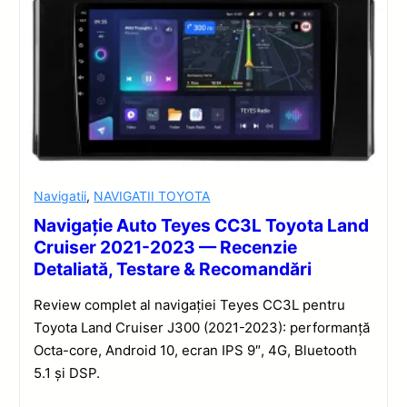
Navigatii
,
NAVIGATII TOYOTA
Navigație Auto Teyes CC3L Toyota Land
Cruiser 2021-2023 — Recenzie
Detaliată, Testare & Recomandări
Review complet al navigației Teyes CC3L pentru
Toyota Land Cruiser J300 (2021-2023): performanță
Octa-core, Android 10, ecran IPS 9″, 4G, Bluetooth
5.1 și DSP.