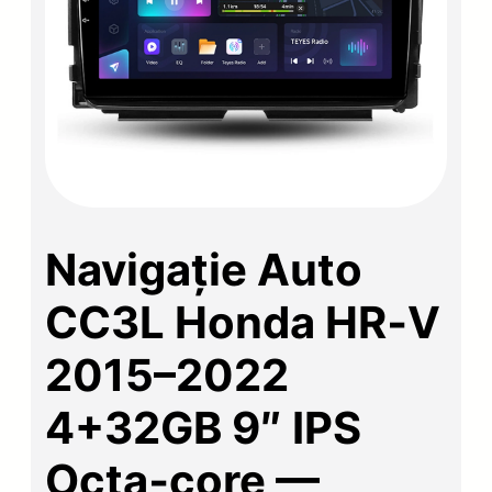
Navigație Auto
CC3L Honda HR‑V
2015–2022
4+32GB 9″ IPS
Octa‑core —