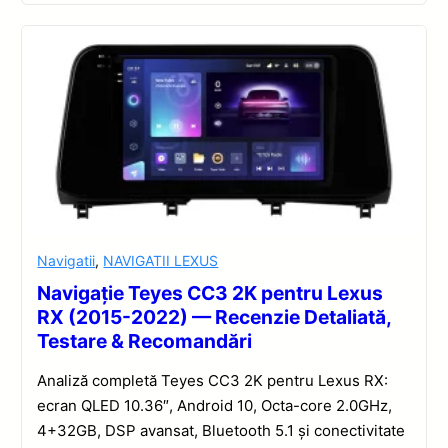
Navigatii
,
NAVIGATII LEXUS
Navigație Teyes CC3 2K pentru Lexus
RX (2015-2022) — Recenzie Detaliată,
Testare & Recomandări
Analiză completă Teyes CC3 2K pentru Lexus RX:
ecran QLED 10.36″, Android 10, Octa-core 2.0GHz,
4+32GB, DSP avansat, Bluetooth 5.1 și conectivitate