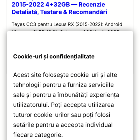
2015-2022 4+32GB — Recenzie
Detaliată, Testare & Recomandări
Teyes CC3 pentru Lexus RX (2015-2022): Android
10, ecran QLED 10.2″, Octa-core 1.8GHz, 4+32GB,
DSP și conectivitate wireless pentru o experiență
multimedia completă.
Cookie-uri și confidențialitate
Vezi review!
Acest site folosește cookie-uri și alte
tehnologii pentru a furniza serviciile
sale și pentru a îmbunătăți experiența
«
utilizatorului. Poți accepta utilizarea
Navigatie Auto Teyes CC3L
tuturor cookie-urilor sau poți folosi
10.2 inch pentru Toyota RAV4 —
setările pentru a accepta individual
Recenzie Detaliată, Testare &
»
fiecare categorie.
Recomandări
Navigatie Auto Teyes CC3L