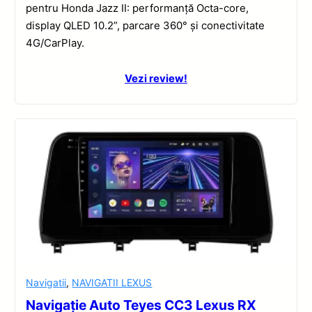
pentru Honda Jazz II: performanță Octa-core,
display QLED 10.2”, parcare 360° și conectivitate
4G/CarPlay.
Vezi review!
Navigatii
,
NAVIGATII LEXUS
Navigație Auto Teyes CC3 Lexus RX