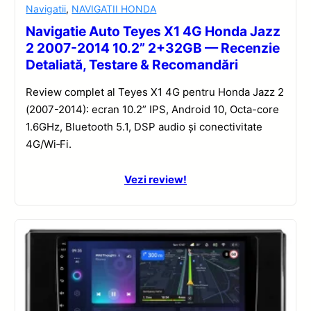
Navigatii
,
NAVIGATII HONDA
Navigatie Auto Teyes X1 4G Honda Jazz
2 2007-2014 10.2” 2+32GB — Recenzie
Detaliată, Testare & Recomandări
Review complet al Teyes X1 4G pentru Honda Jazz 2
(2007-2014): ecran 10.2” IPS, Android 10, Octa-core
1.6GHz, Bluetooth 5.1, DSP audio și conectivitate
4G/Wi‑Fi.
Vezi review!