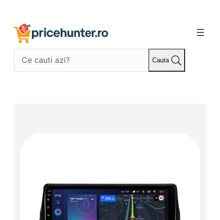
Sari
la
conținut
Cauta