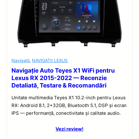
Navigatii
,
NAVIGATII LEXUS
Navigație Auto Teyes X1 WiFi pentru
Lexus RX 2015-2022 — Recenzie
Detaliată, Testare & Recomandări
Unitate multimedia Teyes X1 10.2-inch pentru Lexus
RX: Android 8.1, 2+32GB, Bluetooth 5.1, DSP și ecran
IPS — performanță, conectivitate și calitate audio.
Vezi review!