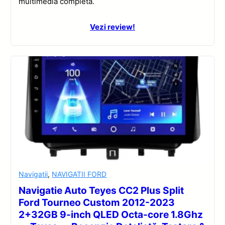
multimedia completă.
Vezi review!
Navigatii
,
NAVIGATII FORD
Navigatie Auto Teyes CC2 Plus Split
Ford Tourneo Custom 2012-2023
2+32GB 9-inch QLED Octa-core 1.8Ghz