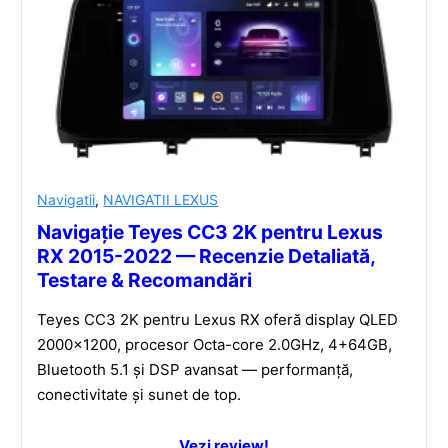
Navigatii
,
NAVIGATII LEXUS
Navigație Teyes CC3 2K pentru Lexus
RX 2015-2022 — Recenzie Detaliată,
Testare & Recomandări
Teyes CC3 2K pentru Lexus RX oferă display QLED
2000×1200, procesor Octa-core 2.0GHz, 4+64GB,
Bluetooth 5.1 și DSP avansat — performanță,
conectivitate și sunet de top.
Vezi review!