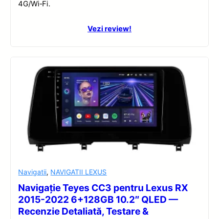
4G/Wi‑Fi.
Vezi review!
Navigatii
,
NAVIGATII LEXUS
Navigație Teyes CC3 pentru Lexus RX
2015-2022 6+128GB 10.2″ QLED —
Recenzie Detaliată, Testare &