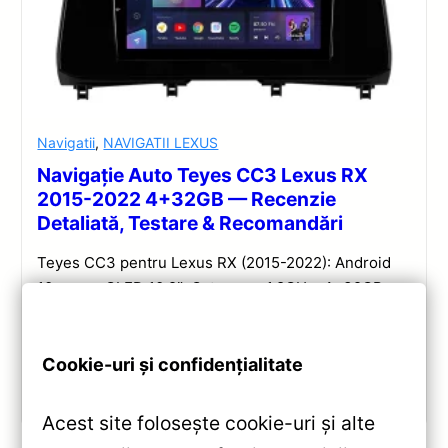
Navigatii
,
NAVIGATII LEXUS
Navigație Auto Teyes CC3 Lexus RX
2015-2022 4+32GB — Recenzie
Detaliată, Testare & Recomandări
Teyes CC3 pentru Lexus RX (2015-2022): Android
10, ecran QLED 10.2″, Octa-core 1.8GHz, 4+32GB,
DSP și conectivitate wireless pentru o experiență
multimedia completă.
Cookie-uri și confidențialitate
Vezi review!
Acest site folosește cookie-uri și alte