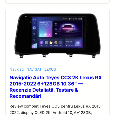
Navigatii
,
NAVIGATII LEXUS
Navigatie Auto Teyes CC3 2K Lexus RX
2015-2022 6+128GB 10.36″ —
Recenzie Detaliată, Testare &
Recomandări
Review complet Teyes CC3 pentru Lexus RX 2015-
2022: display QLED 2K, Android 10, 6+128GB,