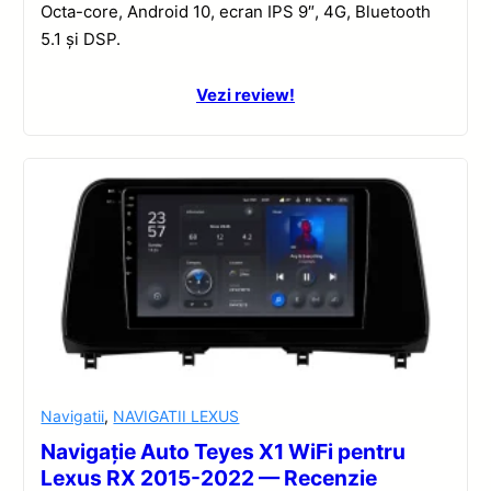
Octa-core, Android 10, ecran IPS 9″, 4G, Bluetooth
5.1 și DSP.
Vezi review!
Navigatii
,
NAVIGATII LEXUS
Navigație Auto Teyes X1 WiFi pentru
Lexus RX 2015-2022 — Recenzie