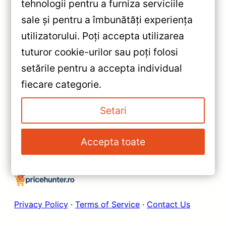
tehnologii pentru a furniza serviciile
sale și pentru a îmbunătăți experiența
«
utilizatorului. Poți accepta utilizarea
Navigație Auto Teyes CC2 Plus
tuturor cookie-urilor sau poți folosi
Opel Insignia 2008-2013 9″
setările pentru a accepta individual
QLED, 4+32GB — Recenzie
»
fiecare categorie.
Detaliată, Testare &
Navigatie Auto Teyes CC2 Plus
Recomandări
Nissan Patrol Y62 2010-2020
Setari
4+32GB 9″ QLED Octa-core
1.8Ghz, Android 4G Bluetooth
Accepta toate
5.1 DSP — Recenzie Detaliată,
Testare & Recomandări
Privacy Policy
·
Terms of Service
·
Contact Us