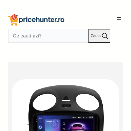
Sari
la
conținut
Cauta