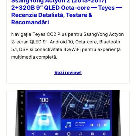
SsangYong Actyon 2 (2013-2017)
2+32GB 9″ QLED Octa-core — Teyes —
Recenzie Detaliată, Testare &
Recomandări
Navigație Teyes CC2 Plus pentru SsangYong Actyon
2: ecran QLED 9″, Android 10, Octa-core, Bluetooth
5.1, DSP și conectivitate 4G/WiFi pentru experiență
multimedia completă.
Vezi review!