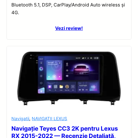
Bluetooth 5.1, DSP, CarPlay/Android Auto wireless și
4G.
Vezi review!
Navigatii
,
NAVIGATII LEXUS
Navigație Teyes CC3 2K pentru Lexus
RX 2015-2022 — Recenzie Detaliată,