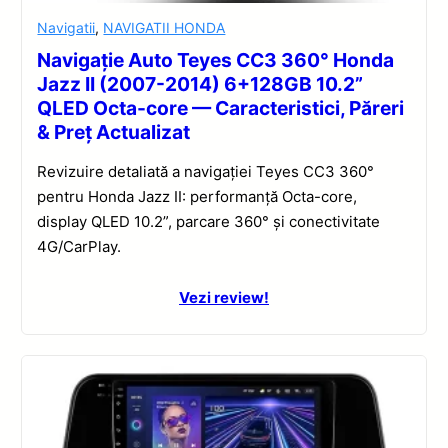
Navigatii
,
NAVIGATII HONDA
Navigație Auto Teyes CC3 360° Honda
Jazz II (2007-2014) 6+128GB 10.2”
QLED Octa-core — Caracteristici, Păreri
& Preț Actualizat
Revizuire detaliată a navigației Teyes CC3 360°
pentru Honda Jazz II: performanță Octa-core,
display QLED 10.2”, parcare 360° și conectivitate
4G/CarPlay.
Vezi review!