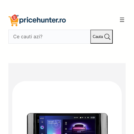
Sari
la
conținut
Cauta