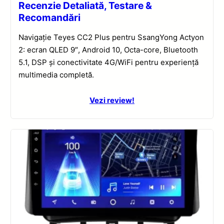
Recenzie Detaliată, Testare &
Recomandări
Navigație Teyes CC2 Plus pentru SsangYong Actyon
2: ecran QLED 9″, Android 10, Octa-core, Bluetooth
5.1, DSP și conectivitate 4G/WiFi pentru experiență
multimedia completă.
Vezi review!