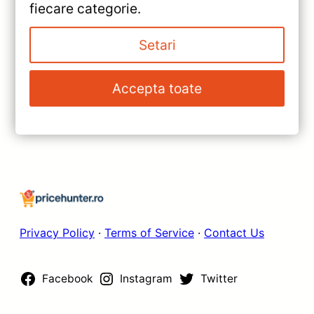
«
Navigație Teyes CC3 2K 360°
fiecare categorie.
Honda Civic 8 — Caracteristici,
Setari
Păreri & Preț Actualizat
»
Navigație Auto Teyes CC3 2K
Accepta toate
Nissan Patrol Y62 (2010-2020)
9.5″ 4+32GB — Recenzie
Detaliată, Testare &
Recomandări
Privacy Policy
·
Terms of Service
·
Contact Us
Facebook
Instagram
Twitter