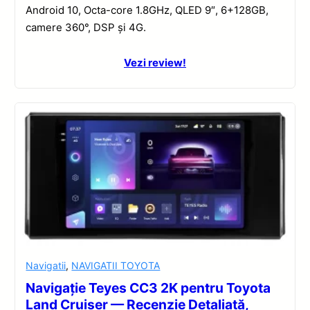
Android 10, Octa-core 1.8GHz, QLED 9″, 6+128GB,
camere 360°, DSP și 4G.
Vezi review!
Navigatii
,
NAVIGATII TOYOTA
Navigație Teyes CC3 2K pentru Toyota
Land Cruiser — Recenzie Detaliată,