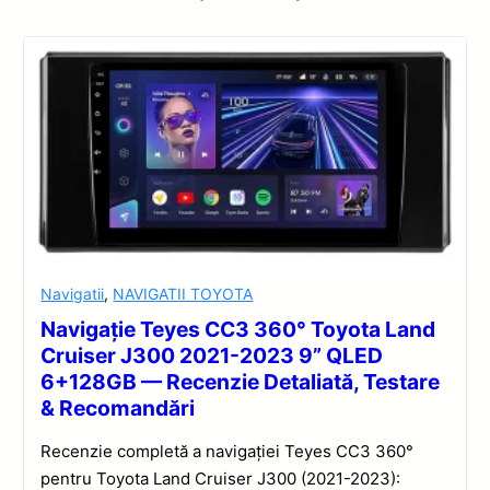
Navigatii
,
NAVIGATII TOYOTA
Navigație Teyes CC3 360° Toyota Land
Cruiser J300 2021-2023 9” QLED
6+128GB — Recenzie Detaliată, Testare
& Recomandări
Recenzie completă a navigației Teyes CC3 360°
pentru Toyota Land Cruiser J300 (2021-2023):