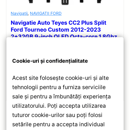
Navigatii
,
NAVIGATII FORD
Navigatie Auto Teyes CC2 Plus Split
Ford Tourneo Custom 2012-2023
2+32GB 9-inch QLED Octa-core 1.8Ghz
— Teyes — Recenzie Detaliată, Testare &
Recomandări
Cookie-uri și confidențialitate
Recenzie completă a Teyes CC2 Plus pentru Ford
Tourneo Custom: ecran QLED 9-inch, Android 10,
Octa-core 1.8GHz, DSP 5.1, 4G/WiFi și Bluetooth 5.1.
Acest site folosește cookie-uri și alte
tehnologii pentru a furniza serviciile
Vezi review!
sale și pentru a îmbunătăți experiența
utilizatorului. Poți accepta utilizarea
tuturor cookie-urilor sau poți folosi
setările pentru a accepta individual