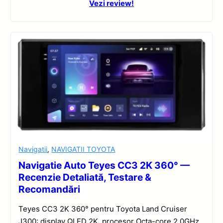
Vezi review!
Navigatii
,
NAVIGATII TOYOTA
Navigatie Auto Teyes CC3 2K 360° —
Recenzie Detaliată, Testare &
Recomandări
Teyes CC3 2K 360° pentru Toyota Land Cruiser
J300: display QLED 2K, procesor Octa-core 2.0GHz,