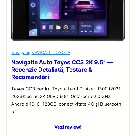
Navigatii
,
NAVIGATII TOYOTA
Navigatie Auto Teyes CC3 2K 9.5” —
Recenzie Detaliată, Testare &
Recomandări
Teyes CC3 pentru Toyota Land Cruiser J300 (2021-
2023): ecran 2K QLED 9.5″, Octa-core 2.0 GHz,
Android 10, 6+128GB, conectivitate 4G și Bluetooth
5.1.
Vezi review!