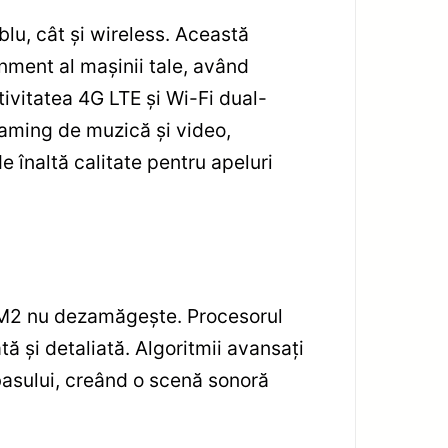
lu, cât și wireless. Această
inment al mașinii tale, având
ivitatea 4G LTE și Wi-Fi dual-
reaming de muzică și video,
e înaltă calitate pentru apeluri
S M2 nu dezamăgește. Procesorul
ă și detaliată. Algoritmii avansați
basului, creând o scenă sonoră