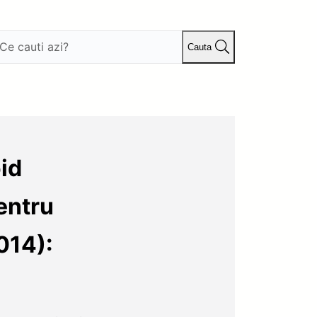
Cauta
id
entru
014):