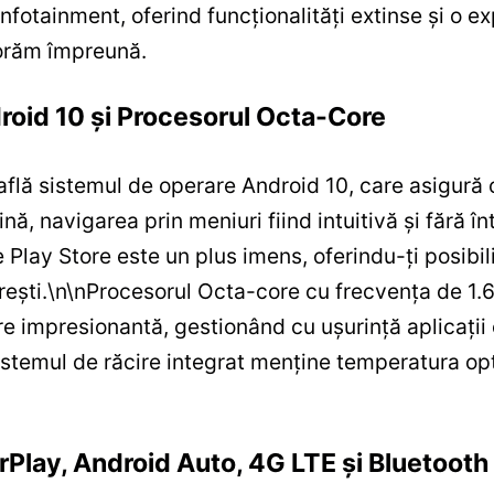
nfotainment, oferind funcționalități extinse și o ex
lorăm împreună.
oid 10 și Procesorul Octa-Core
află sistemul de operare Android 10, care asigură o
ină, navigarea prin meniuri fiind intuitivă și fără î
 Play Store este un plus imens, oferindu-ți posibi
ești.
\n
\n
Procesorul Octa-core cu frecvența de 1.6
e impresionantă, gestionând cu ușurință aplicații
stemul de răcire integrat menține temperatura opt
Play, Android Auto, 4G LTE și Bluetooth 