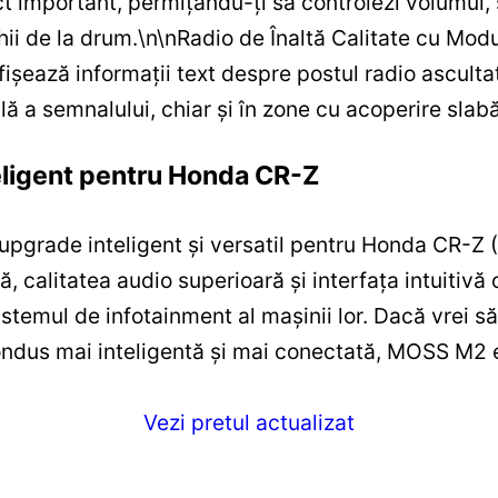
t important, permițându-ți să controlezi volumul, 
hii de la drum.
\n
\n
Radio de Înaltă Calitate cu Modu
șează informații text despre postul radio ascultat.
lă a semnalului, chiar și în zone cu acoperire slabă
eligent pentru Honda CR-Z
pgrade inteligent și versatil pentru Honda CR-Z 
, calitatea audio superioară și interfața intuitivă
temul de infotainment al mașinii lor. Dacă vrei să 
ondus mai inteligentă și mai conectată, MOSS M2 es
Vezi pretul actualizat