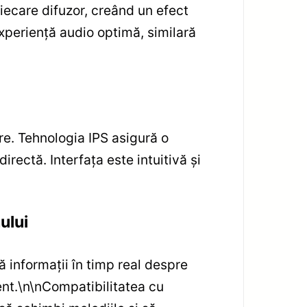
fiecare difuzor, creând un efect
experiență audio optimă, similară
are. Tehnologia IPS asigură o
irectă. Interfața este intuitivă și
ului
 informații în timp real despre
ent.
\n
\n
Compatibilitatea cu