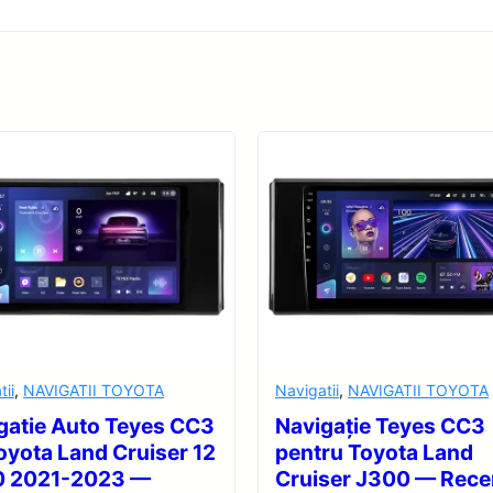
tii
,
NAVIGATII TOYOTA
Navigatii
,
NAVIGATII TOYOTA
gatie Auto Teyes CC3
Navigație Teyes CC3
oyota Land Cruiser 12
pentru Toyota Land
0 2021-2023 —
Cruiser J300 — Rece