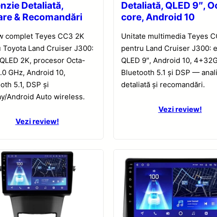
nzie Detaliată,
Detaliată, QLED 9″, O
are & Recomandări
core, Android 10
w complet Teyes CC3 2K
Unitate multimedia Teyes 
 Toyota Land Cruiser J300:
pentru Land Cruiser J300: 
 QLED 2K, procesor Octa-
QLED 9″, Android 10, 4+32
.0 GHz, Android 10,
Bluetooth 5.1 și DSP — anal
oth 5.1, DSP și
detaliată și recomandări.
y/Android Auto wireless.
Vezi review!
Vezi review!