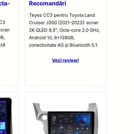
cta-
Recomandări
Teyes CC3 pentru Toyota Land
CC3
Cruiser J300 (2021-2023): ecran
ecran
2K QLED 9.5″, Octa-core 2.0 GHz,
GB,
Android 10, 6+128GB,
iză
conectivitate 4G și Bluetooth 5.1.
Vezi review!