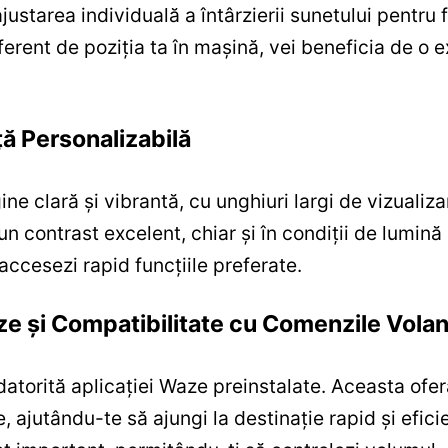
starea individuală a întârzierii sunetului pentru 
iferent de poziția ta în mașină, vei beneficia de o 
ță Personalizabilă
ne clară și vibrantă, cu unghiuri largi de vizualiz
n contrast excelent, chiar și în condiții de lumină d
accesezi rapid funcțiile preferate.
ze și Compatibilitate cu Comenzile Volan
atorită aplicației Waze preinstalate. Aceasta oferă
e, ajutându-te să ajungi la destinație rapid și efici