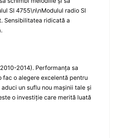
să schimbi melodiile și să
lul SI 4755
\n
\n
Modulul radio SI
 Sensibilitatea ridicată a
.
(2010-2014). Performanța sa
 o fac o alegere excelentă pentru
aduci un suflu nou mașinii tale și
te o investiție care merită luată