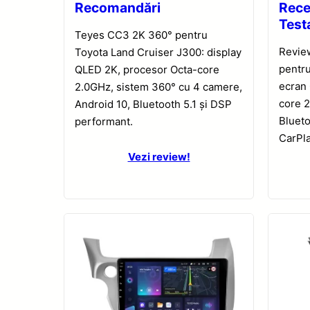
Recomandări
Rece
Test
Teyes CC3 2K 360° pentru
Revie
Toyota Land Cruiser J300: display
pentru
QLED 2K, procesor Octa-core
ecran
2.0GHz, sistem 360° cu 4 camere,
core 2
Android 10, Bluetooth 5.1 și DSP
Blueto
performant.
CarPla
Vezi review!