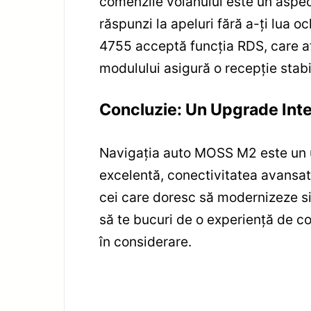
comenzile volanului este un aspec
răspunzi la apeluri fără a-ți lua oc
4755 acceptă funcția RDS, care afi
modulului asigură o recepție stabi
Concluzie: Un Upgrade Int
Navigația auto MOSS M2 este un u
excelentă, conectivitatea avansată
cei care doresc să modernizeze sis
să te bucuri de o experiență de c
în considerare.