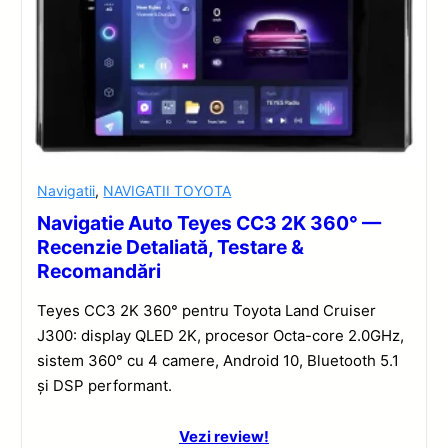
Navigatii
,
NAVIGATII TOYOTA
Navigatie Auto Teyes CC3 2K 360° —
Recenzie Detaliată, Testare &
Recomandări
Teyes CC3 2K 360° pentru Toyota Land Cruiser
J300: display QLED 2K, procesor Octa-core 2.0GHz,
sistem 360° cu 4 camere, Android 10, Bluetooth 5.1
și DSP performant.
Vezi review!