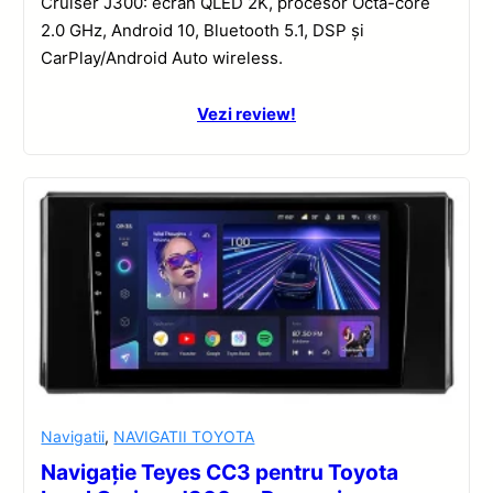
Cruiser J300: ecran QLED 2K, procesor Octa-core
2.0 GHz, Android 10, Bluetooth 5.1, DSP și
CarPlay/Android Auto wireless.
Vezi review!
Navigatii
,
NAVIGATII TOYOTA
Navigație Teyes CC3 pentru Toyota