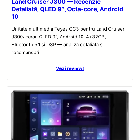
Land Cruiser J300 — Recenzie
Detaliată, QLED 9″, Octa-core, Android
10
Unitate multimedia Teyes CC3 pentru Land Cruiser
J300: ecran QLED 9″, Android 10, 4+32GB,
Bluetooth 5.1 și DSP — analiză detaliată și
recomandări.
Vezi review!