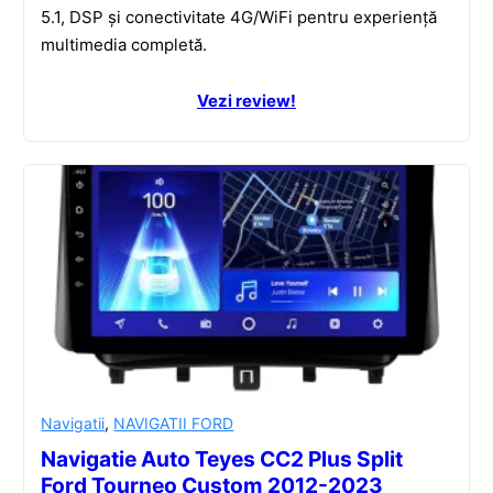
5.1, DSP și conectivitate 4G/WiFi pentru experiență
multimedia completă.
Vezi review!
Navigatii
,
NAVIGATII FORD
Navigatie Auto Teyes CC2 Plus Split
Ford Tourneo Custom 2012-2023