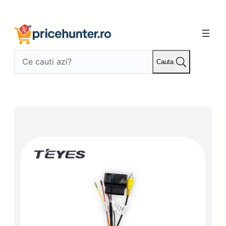
Sari
la
conținut
Cauta