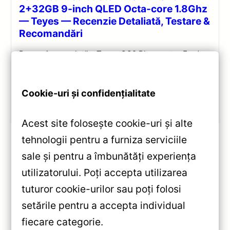
2+32GB 9-inch QLED Octa-core 1.8Ghz
— Teyes — Recenzie Detaliată, Testare &
Recomandări
Recenzie completă a Teyes CC2 Plus pentru Ford
Tourneo Custom: ecran QLED 9-inch, Android 10,
Octa-core 1.8GHz, DSP 5.1, 4G/WiFi și Bluetooth 5.1.
Cookie-uri și confidențialitate
Vezi review!
Acest site folosește cookie-uri și alte
tehnologii pentru a furniza serviciile
sale și pentru a îmbunătăți experiența
«
utilizatorului. Poți accepta utilizarea
Navigatie Auto Teyes Lux One
tuturor cookie-urilor sau poți folosi
Lexus RX 2003-2023 12.3″
setările pentru a accepta individual
4+32GB — Recenzie Detaliată,
»
fiecare categorie.
Testare & Recomandări
Navigație Auto Teyes TPRO 2