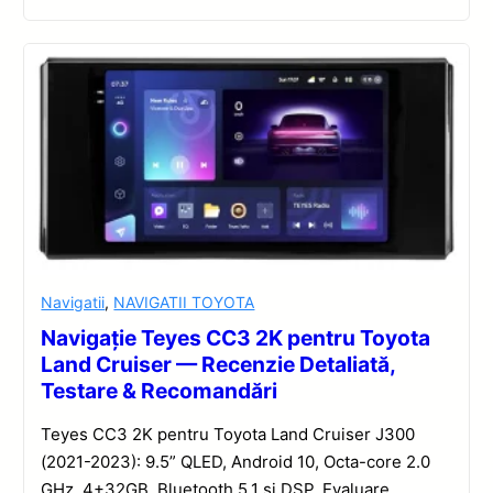
Navigatii
,
NAVIGATII TOYOTA
Navigație Teyes CC3 2K pentru Toyota
Land Cruiser — Recenzie Detaliată,
Testare & Recomandări
Teyes CC3 2K pentru Toyota Land Cruiser J300
(2021-2023): 9.5” QLED, Android 10, Octa-core 2.0
GHz, 4+32GB, Bluetooth 5.1 și DSP. Evaluare