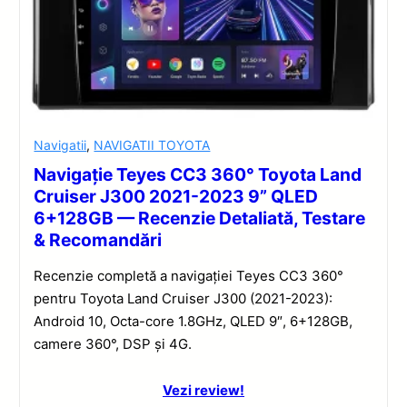
Navigatii
,
NAVIGATII TOYOTA
Navigație Teyes CC3 360° Toyota Land
Cruiser J300 2021-2023 9” QLED
6+128GB — Recenzie Detaliată, Testare
& Recomandări
Recenzie completă a navigației Teyes CC3 360°
pentru Toyota Land Cruiser J300 (2021-2023):
Android 10, Octa-core 1.8GHz, QLED 9″, 6+128GB,
camere 360°, DSP și 4G.
Vezi review!