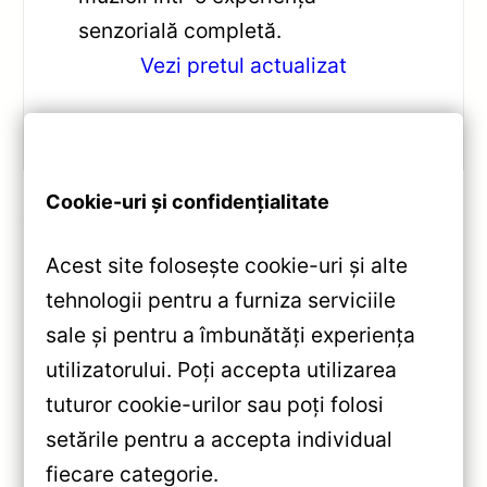
senzorială completă.
Vezi pretul actualizat
Cookie-uri și confidențialitate
S-ar putea să îți placă și…
Acest site folosește cookie-uri și alte
tehnologii pentru a furniza serviciile
sale și pentru a îmbunătăți experiența
«
utilizatorului. Poți accepta utilizarea
Insonorizare Auto Premium STP
tuturor cookie-urilor sau poți folosi
SPLEN 04: Review Detaliat și
setările pentru a accepta individual
Ghid Complet pentru 3.75 m²
fiecare categorie.
de Performanță