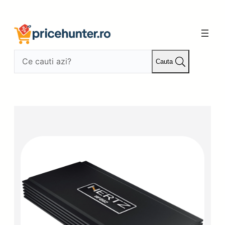
Sari
la
conținut
Cauta